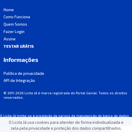
Home
Como Funciona
Quem Somos
Fazer Login
Assine
TESTAR GRÁTIS
Informações
Política de privacidade
API de Integração
© 2011-2026 Licita Já é marca registrada do Portal Genial. Todos os direitos
reservados.
O Licita Já limita-se à prestação de serviço de manutenção de banco de dados
de licitações, não participando dos processos.
O Licita Já usa cookies para atender de forma individualizada e
Algumas informações podem apresentar incorreções involuntárias. Consulte
zela pela privacidade e proteção dos dados compartilhados.
sempre o edital de cada licitação.