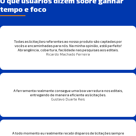
O que usuários dizem sobre ganhar
tempo e foco
Todas as licitações referentes ao nosso produto são captadas por
vocês e encaminhadas para nós. Na minha opinião, está perfeito!
Abrangência, cobertura, facilidade nas pesquisas aos editais.
Ricardo Machado Ferreira
A ferramenta realmente consegue uma boa varredura nos editais,
entregando de maneira eficiente as licitações.
Gustavo Duarte Reis
A todo momento eu realmente recebi disparos de licitações sempre