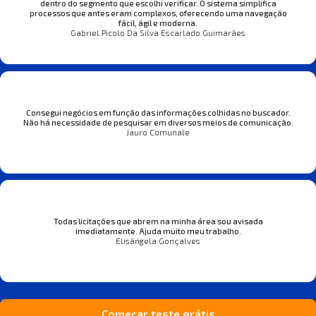
dentro do segmento que escolhi verificar. O sistema simplifica
processos que antes eram complexos, oferecendo uma navegação
fácil, ágil e moderna.
Gabriel Picolo Da Silva Escarlado Guimarães
Consegui negócios em função das informações colhidas no buscador.
Não há necessidade de pesquisar em diversos meios de comunicação.
Jauro Comunale
Todas licitações que abrem na minha área sou avisada
imediatamente. Ajuda muito meu trabalho.
Elisângela Gonçalves
Começar teste grátis