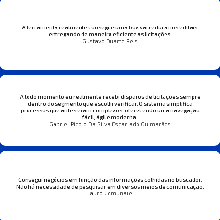
A ferramenta realmente consegue uma boa varredura nos editais,
entregando de maneira eficiente as licitações.
Gustavo Duarte Reis
A todo momento eu realmente recebi disparos de licitações sempre
dentro do segmento que escolhi verificar. O sistema simplifica
processos que antes eram complexos, oferecendo uma navegação
fácil, ágil e moderna.
Gabriel Picolo Da Silva Escarlado Guimarães
Consegui negócios em função das informações colhidas no buscador.
Não há necessidade de pesquisar em diversos meios de comunicação.
Jauro Comunale