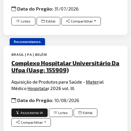
Data do Pregão:
31/07/2026
Lotes
Edital
Compartilhar
Recomendamos
BRASIL | PA | BELÉM
Complexo Hospitalar Universitário Da
Ufpa (Uasg: 155909)
Aquisição de Produtos para Saúde -
Mater
ial
Médico
Hospitala
r 2026 vol. III.
Data do Pregão:
10/08/2026
Assistente IA
Lotes
Edital
Compartilhar