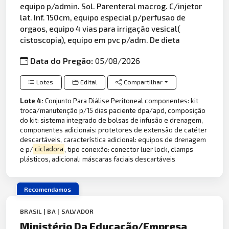
equipo p/admin. Sol. Parenteral macrog. C/injetor
lat. Inf. 150cm, equipo especial p/perfusao de
orgaos, equipo 4 vias para irrigação vesical(
cistoscopia), equipo em pvc p/adm. De dieta
Data do Pregão:
05/08/2026
Lotes
Edital
Compartilhar
Lote 4:
Conjunto Para Diálise Peritoneal componentes: kit
troca/manutenção p/15 dias paciente dpa/apd, composição
do kit: sistema integrado de bolsas de infusão e drenagem,
componentes adicionais: protetores de extensão de catéter
descartáveis, característica adicional: equipos de drenagem
e p/
cicladora
, tipo conexão: conector luer lock, clamps
plásticos, adicional: máscaras faciais descartáveis
Recomendamos
BRASIL | BA | SALVADOR
Ministério Da Educação/Empresa