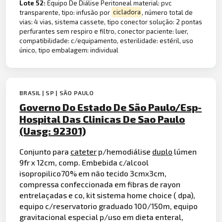
Lote 52:
Equipo De Diálise Peritoneal material: pvc
transparente, tipo: infusão por
cicladora
, número total de
vias: 4 vias, sistema cassete, tipo conector solução: 2 pontas
perfurantes sem respiro e filtro, conector paciente: luer,
compatibilidade: c/equipamento, esterilidade: estéril, uso
único, tipo embalagem: individual
BRASIL | SP | SÃO PAULO
Governo Do Estado De São Paulo/Esp-
Hospital Das Clinicas De Sao Paulo
(Uasg: 92301)
Conjunto para
cateter
p/hemodiálise
duplo
lúmen
9fr x 12cm, comp. Embebida c/alcool
isopropilico70% em não tecido 3cmx3cm,
compressa confeccionada em fibras de rayon
entrelaçadas e co, kit sistema home choice ( dpa),
equipo c/reservatorio graduado 100/150m, equipo
gravitacional especial p/uso em dieta enteral,