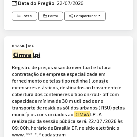
Data do Pregão:
22/07/2026
Lotes
Edital
Compartilhar
BRASIL | MG
Cimva
lpi
Registro de preços visando eventua l e futura
contratação de empresa especializada em
fornecimento de telas tipo redinha ( lonas) e
extensores elásticos, destinados ao travamento e
cobertura dos contêineres o tipo on/roll- off com
capacidade mínima de 30 m utilizad os no
transporte de resíduos
sólidos
urbanos ( RSU) pelos
municípios cons orciados ao
CIMVA
LPI. A
realização da sessão pública será: 22/07 /2026 às
09: 00h, horário de Brasília DF, no
sítio
eletrônic o
www. ***. *. * cadastram