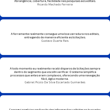
Abrangência, cobertura, facilidade nas pesquisas aos editais.
Ricardo Machado Ferreira
A ferramenta realmente consegue uma boa varredura nos editais,
entregando de maneira eficiente as licitações.
Gustavo Duarte Reis
A todo momento eu realmente recebi disparos de licitações sempre
dentro do segmento que escolhi verificar. O sistema simplifica
processos que antes eram complexos, oferecendo uma navegação
fácil, ágil e moderna.
Gabriel Picolo Da Silva Escarlado Guimarães
Consegui negócios em função das informações colhidas no buscador.