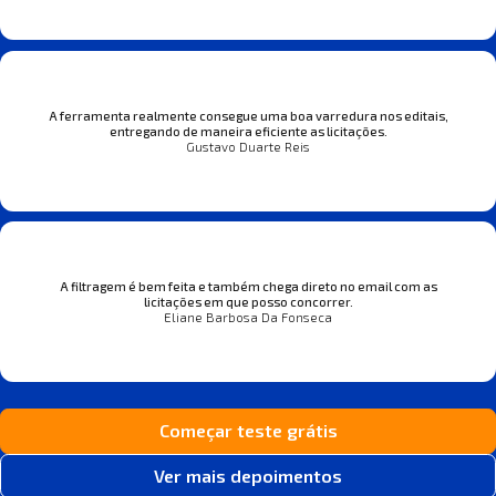
A ferramenta realmente consegue uma boa varredura nos editais,
entregando de maneira eficiente as licitações.
Gustavo Duarte Reis
A filtragem é bem feita e também chega direto no email com as
licitações em que posso concorrer.
Eliane Barbosa Da Fonseca
Começar teste grátis
Ver mais depoimentos