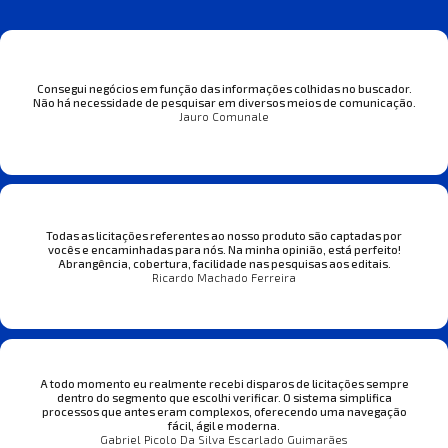
Consegui negócios em função das informações colhidas no buscador.
Não há necessidade de pesquisar em diversos meios de comunicação.
Jauro Comunale
Todas as licitações referentes ao nosso produto são captadas por
vocês e encaminhadas para nós. Na minha opinião, está perfeito!
Abrangência, cobertura, facilidade nas pesquisas aos editais.
Ricardo Machado Ferreira
A todo momento eu realmente recebi disparos de licitações sempre
dentro do segmento que escolhi verificar. O sistema simplifica
processos que antes eram complexos, oferecendo uma navegação
fácil, ágil e moderna.
Gabriel Picolo Da Silva Escarlado Guimarães