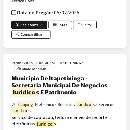
Justiça Cons
Data do Pregão:
06/07/2026
Assistente IA
Lotes
Edital
Compartilhar
19/06/2026 - BRASIL | SP | ITAPETININGA
Cidade Média
Municipio De Itapetininga -
Secretaria Municipal De Negocios
Juridico
s E Patrimonio
Clipping
Eletronico/ Recortes
Juridico
s/ Servicos
Juridico
s
Serviço de captação, leitura e envio de recorte
eletrônicos
juridico
s