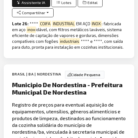
Assistente IA
Lotes
Edital
Compartilhar
Lote 26:
****
COIFA
INDUSTRIAL
EM AÇO
INOX
: fabricada
em aço
inox
idável, com filtros metálicos laváveis, sistema
eficiente de captação de vapores e gorduras, dimensões
compatíveis com fogões
industriais
**** e ****, com saída
para duto, pronta para instalação em cozinhas institucionais.
BRASIL | BA | NORDESTINA
Cidade Pequena
Municipio De Nordestina - Prefeitura
Municipal De Nordestina
Registro de preços para eventual aquisição de
equipamentos, utensílios, gêneros alimentícios e
produtos de limpeza, destinados ao funcionamento
da cozinha solidária do município de
nordestina/ba, vinculada à secretaria municipal de