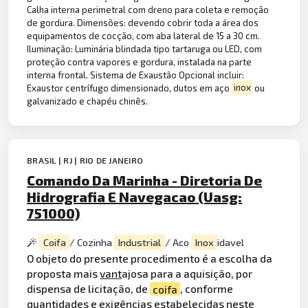
Calha interna perimetral com dreno para coleta e remoção
de gordura. Dimensões: devendo cobrir toda a área dos
equipamentos de cocção, com aba lateral de 15 a 30 cm.
Iluminação: Luminária blindada tipo tartaruga ou LED, com
proteção contra vapores e gordura, instalada na parte
interna frontal. Sistema de Exaustão Opcional incluir:
Exaustor centrífugo dimensionado, dutos em aço
inox
ou
galvanizado e chapéu chinês.
BRASIL | RJ | RIO DE JANEIRO
Comando Da Marinha - Diretoria De
Hidrografia E Navegacao (Uasg:
751000)
Coifa
/ Cozinha
Industrial
/ Aco
Inox
idavel
O objeto do presente procedimento é a escolha da
proposta mais
vant
ajosa para a aquisição, por
dispensa de licitação, de
coifa
, conforme
quantidades e exigências estabelecidas neste