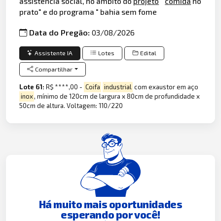
assistência social, no âmbito do
projeto
"
comida
no
prato" e do programa " bahia sem fome
Data do Pregão:
03/08/2026
Assistente IA
Lotes
Edital
Compartilhar
Lote 61:
R$ ****,00 -
Coifa
industrial
com exaustor em aço
inox
, mínimo de 120cm de largura x 80cm de profundidade x
50cm de altura. Voltagem: 110/220
Há muito mais oportunidades
esperando por você!