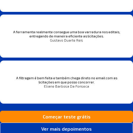
A ferramenta realmente consegue uma boa varredura nos editais,
entregando de maneira eficiente as licitações.
Gustavo Duarte Reis
A filtragem é bem feita e também chega direto no email com as
licitações em que posso concorrer.
Eliane Barbosa Da Fonseca
Começar teste grátis
Ver mais depoimentos