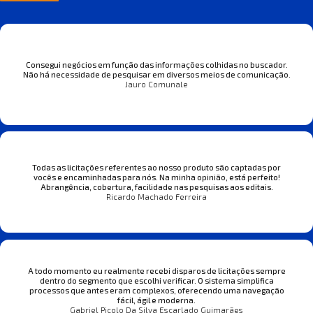
Consegui negócios em função das informações colhidas no buscador.
Não há necessidade de pesquisar em diversos meios de comunicação.
Jauro Comunale
Todas as licitações referentes ao nosso produto são captadas por
vocês e encaminhadas para nós. Na minha opinião, está perfeito!
Abrangência, cobertura, facilidade nas pesquisas aos editais.
Ricardo Machado Ferreira
A todo momento eu realmente recebi disparos de licitações sempre
dentro do segmento que escolhi verificar. O sistema simplifica
processos que antes eram complexos, oferecendo uma navegação
fácil, ágil e moderna.
Gabriel Picolo Da Silva Escarlado Guimarães