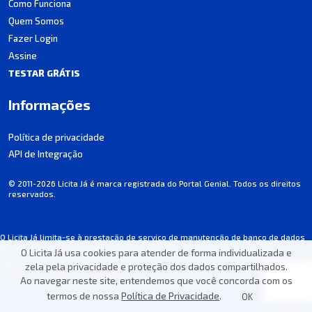
Como Funciona
Quem Somos
Fazer Login
Assine
TESTAR GRÁTIS
Informações
Política de privacidade
API de Integração
© 2011-2026 Licita Já é marca registrada do Portal Genial. Todos os direitos
reservados.
O Licita Já limita-se à prestação de serviço de manutenção de banco de dados
de licitações, não participando dos processos.
O Licita Já usa cookies para atender de forma individualizada e
Algumas informações podem apresentar incorreções involuntárias. Consulte
zela pela privacidade e proteção dos dados compartilhados.
sempre o edital de cada licitação.
Ao navegar neste site, entendemos que você concorda com os
termos de nossa
Política de Privacidade
.
OK