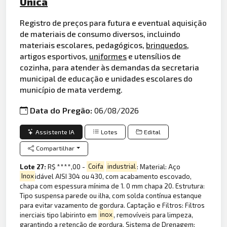
Única
Registro de preços para futura e eventual aquisição
de materiais de consumo diversos, incluindo
materiais escolares, pedagógicos,
brinquedos
,
artigos esportivos,
uniformes
e utensílios de
cozinha, para atender às demandas da secretaria
municipal de educação e unidades escolares do
município de mata verdemg.
Data do Pregão:
06/08/2026
Assistente IA
Lotes
Edital
Compartilhar
Lote 27:
R$ ****,00 -
Coifa
industrial
: Material: Aço
Inox
idável AISI 304 ou 430, com acabamento escovado,
chapa com espessura mínima de 1. 0 mm chapa 20. Estrutura:
Tipo suspensa parede ou ilha, com solda contínua estanque
para evitar vazamento de gordura. Captação e Filtros: Filtros
inerciais tipo labirinto em
inox
, removíveis para limpeza,
garantindo a retenção de gordura. Sistema de Drenagem: