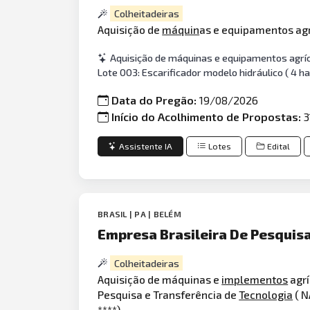
Colheitadeiras
Aquisição de
máquin
as e equipamentos agr
Aquisição de máquinas e equipamentos agrícol
Lote 003: Escarificador modelo hidráulico ( 4 
Data do Pregão:
19/08/2026
Início do Acolhimento de Propostas:
3
Assistente IA
Lotes
Edital
BRASIL | PA | BELÉM
Empresa Brasileira De Pesquis
Colheitadeiras
Aquisição de máquinas e
implementos
agrí
Pesquisa e Transferência de
Tecnologia
( N
****).