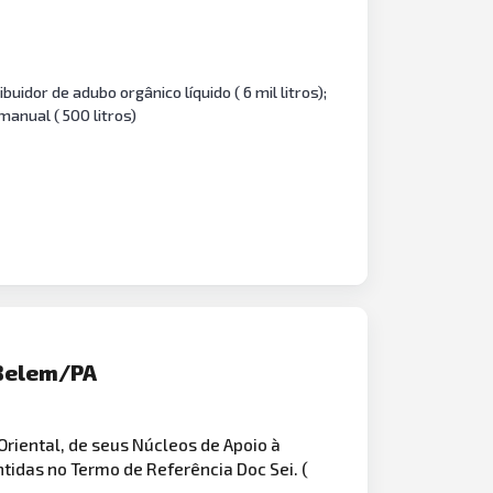
idor de adubo orgânico líquido ( 6 mil litros);
manual ( 500 litros)
/Belem/PA
iental, de seus Núcleos de Apoio à
idas no Termo de Referência Doc Sei. (