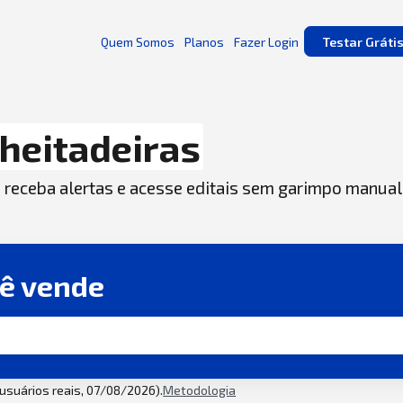
Quem Somos
Planos
Fazer Login
Testar Gráti
heitadeiras
, receba alertas e acesse editais sem garimpo manual
cê vende
2 usuários reais, 07/08/2026).
Metodologia