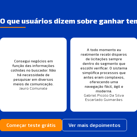
O que usuários dizem sobre ganhar te
A todo momento eu
realmente recebi disparos
de licitações sempre
Consegui negócios em
dentro do segmento que
função das informações
escolhi verificar. O sistema
colhidas no buscador. Não
simplifica processos que
há necessidade de
antes eram complexos,
pesquisar em diversos
oferecendo uma
meios de comunicação.
navegação fácil, ágil e
Jauro Comunale
moderna.
Gabriel Picolo Da Silva
Escarlado Guimarães
Começar teste grátis
Ver mais depoimentos