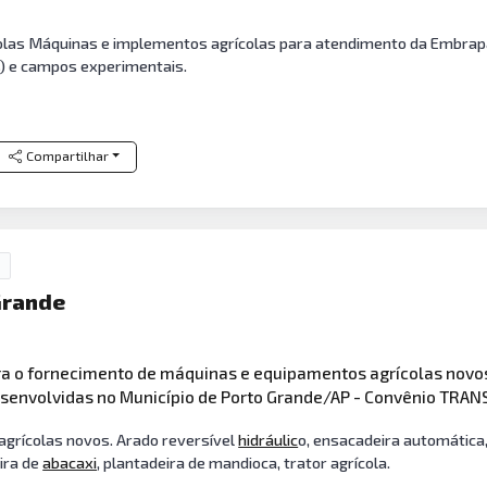
olas Máquinas e implementos agrícolas para atendimento da Embrapa
s) e campos experimentais.
Compartilhar
Grande
a o fornecimento de máquinas e equipamentos agrícolas novos,
desenvolvidas no Município de Porto Grande/AP - Convênio TRA
grícolas novos. Arado reversível
hidráulic
o, ensacadeira automática,
eira de
abacaxi
, plantadeira de mandioca, trator agrícola.