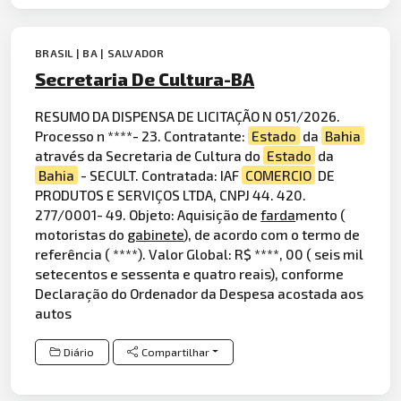
BRASIL | BA | SALVADOR
Secretaria De Cultura-BA
RESUMO DA DISPENSA DE LICITAÇÃO N 051/2026.
Processo n ****- 23. Contratante:
Estado
da
Bahia
através da Secretaria de Cultura do
Estado
da
Bahia
- SECULT. Contratada: IAF
COMERCIO
DE
PRODUTOS E SERVIÇOS LTDA, CNPJ 44. 420.
277/0001- 49. Objeto: Aquisição de
farda
mento (
motoristas do
gabinete
), de acordo com o termo de
referência ( ****). Valor Global: R$ ****, 00 ( seis mil
setecentos e sessenta e quatro reais), conforme
Declaração do Ordenador da Despesa acostada aos
autos
Diário
Compartilhar