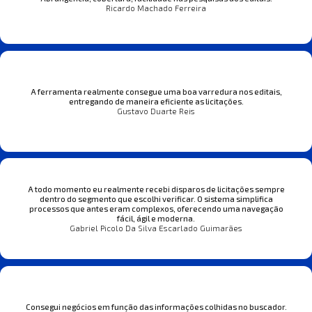
Ricardo Machado Ferreira
A ferramenta realmente consegue uma boa varredura nos editais,
entregando de maneira eficiente as licitações.
Gustavo Duarte Reis
A todo momento eu realmente recebi disparos de licitações sempre
dentro do segmento que escolhi verificar. O sistema simplifica
processos que antes eram complexos, oferecendo uma navegação
fácil, ágil e moderna.
Gabriel Picolo Da Silva Escarlado Guimarães
Consegui negócios em função das informações colhidas no buscador.