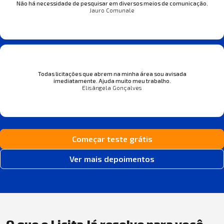
Não há necessidade de pesquisar em diversos meios de comunicação.
Jauro Comunale
Todas licitações que abrem na minha área sou avisada
imediatamente. Ajuda muito meu trabalho.
Elisângela Gonçalves
Começar teste grátis
Ver mais depoimentos
O que o Licita Já resolve para você