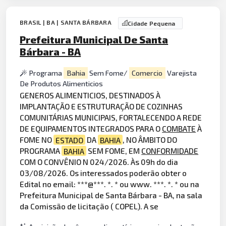
BRASIL | BA | SANTA BÁRBARA
Cidade Pequena
Prefeitura Municipal De Santa
Bárbara - BA
Programa
Bahia
Sem Fome/
Comercio
Varejista
De Produtos Alimenticios
GENEROS ALIMENTICIOS, DESTINADOS À
IMPLANTAÇÃO E ESTRUTURAÇÃO DE COZINHAS
COMUNITÁRIAS MUNICIPAIS, FORTALECENDO A REDE
DE EQUIPAMENTOS INTEGRADOS PARA O
COMBATE
À
FOME NO
ESTADO
DA
BAHIA
, NO ÂMBITO DO
PROGRAMA
BAHIA
SEM FOME, EM
CONFORMIDADE
COM O CONVÊNIO N 024/2026. Às 09h do dia
03/08/2026. Os interessados poderão obter o
Edital no email: ***@***. *. * ou www. ***. *. * ou na
Prefeitura Municipal de Santa Bárbara - BA, na sala
da Comissão de licitação ( COPEL). A se