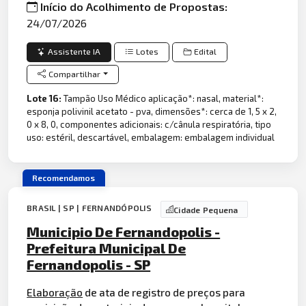
Início do Acolhimento de Propostas:
24/07/2026
Assistente IA
Lotes
Edital
Compartilhar
Lote 16:
Tampão Uso Médico aplicação*: nasal, material*:
esponja polivinil acetato - pva, dimensões*: cerca de 1, 5 x 2,
0 x 8, 0, componentes adicionais: c/cânula respiratória, tipo
uso: estéril, descartável, embalagem: embalagem individual
Recomendamos
BRASIL | SP | FERNANDÓPOLIS
Cidade Pequena
Municipio De Fernandopolis -
Prefeitura Municipal De
Fernandopolis - SP
Elaboração
de ata de registro de preços para