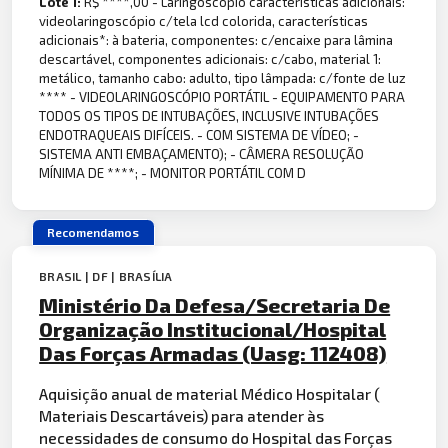
Lote 1:
R$ ****,00 - Laringoscópio características adicionais:
videolaringoscópio c/tela lcd colorida, características
adicionais*: à bateria, componentes: c/encaixe para lâmina
descartável, componentes adicionais: c/cabo, material 1:
metálico, tamanho cabo: adulto, tipo lâmpada: c/fonte de luz
**** - VIDEOLARINGOSCÓPIO PORTÁTIL - EQUIPAMENTO PARA
TODOS OS TIPOS DE INTUBAÇÕES, INCLUSIVE INTUBAÇÕES
ENDOTRAQUEAIS DIFÍCEIS. - COM SISTEMA DE VÍDEO; -
SISTEMA ANTI EMBAÇAMENTO); - CÂMERA RESOLUÇÃO
MÍNIMA DE ****; - MONITOR PORTÁTIL COM D
Recomendamos
BRASIL | DF | BRASÍLIA
Ministério Da Defesa/Secretaria De
Organização Institucional/Hospital
Das Forças Armadas (Uasg: 112408)
Aquisição anual de material Médico Hospitalar (
Materiais Descartáveis) para atender às
necessidades de consumo do Hospital das Forças