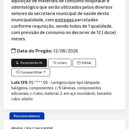
aquisição de materiais de consumo hospitalar e
odontológico que serão utilizados pelos diversos
setores da secretaria municipal de saúde desta
municipalidade, com
entregas
parceladas
conforme requisição, sendo todos de 1 qualidade,
com previsão de consumo no decorrer de 12 ( doze)
meses
Data do Pregão:
12/08/2026
Assistente IA
Lotes
Edital
Compartilhar
Lote 129:
R$ ****,00 - Laringoscópio tipo lâmpada:
halógena, componentes: c/6 lâminas, componentes
adicionais: c/cabo, material 2: em aço inoxidável, tamanho
cabo: adulto
Recomendamos
BRASIL | BA | SALVADOR