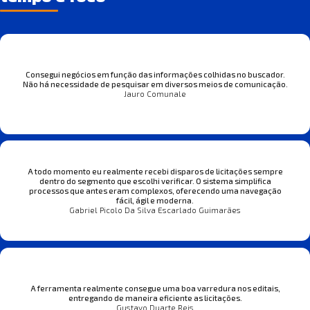
Consegui negócios em função das informações colhidas no buscador.
Não há necessidade de pesquisar em diversos meios de comunicação.
Jauro Comunale
A todo momento eu realmente recebi disparos de licitações sempre
dentro do segmento que escolhi verificar. O sistema simplifica
processos que antes eram complexos, oferecendo uma navegação
fácil, ágil e moderna.
Gabriel Picolo Da Silva Escarlado Guimarães
A ferramenta realmente consegue uma boa varredura nos editais,
entregando de maneira eficiente as licitações.
Gustavo Duarte Reis