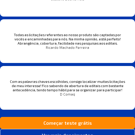
Todas as licitações referentes ao nosso produto são captadas por
vocês e encaminhadas para nós. Na minha opinião, está perfeito!
Abrangência, cobertura, facilidade nas pesquisas aos editais.
Ricardo Machado Ferreira
Com as palavras chaves escolhidas, consigo localizar muitas licitações
de meu interesse! Fico sabendo de abertura de editais com bastante
antecedência, tendo tempo hábil para se organizar para participar!
D Comaq
Começar teste grátis