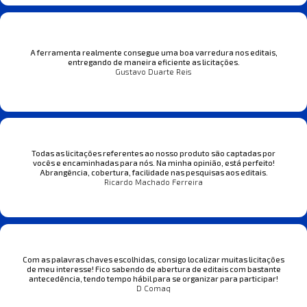
A ferramenta realmente consegue uma boa varredura nos editais,
entregando de maneira eficiente as licitações.
Gustavo Duarte Reis
Todas as licitações referentes ao nosso produto são captadas por
vocês e encaminhadas para nós. Na minha opinião, está perfeito!
Abrangência, cobertura, facilidade nas pesquisas aos editais.
Ricardo Machado Ferreira
Com as palavras chaves escolhidas, consigo localizar muitas licitações
de meu interesse! Fico sabendo de abertura de editais com bastante
antecedência, tendo tempo hábil para se organizar para participar!
D Comaq