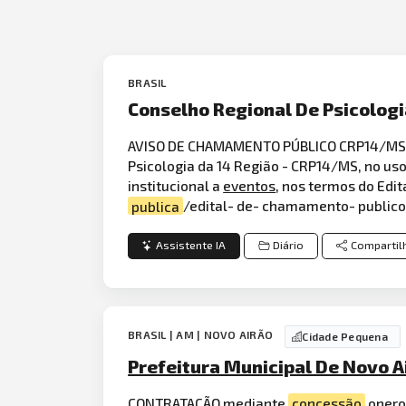
BRASIL
Conselho Regional De Psicologi
AVISO DE CHAMAMENTO PÚBLICO CRP14/MS N 
Psicologia da 14 Região - CRP14/MS, no uso
institucional a
eventos
, nos termos do Edit
publica
/edital- de- chamamento- publico
Assistente IA
Diário
Compartil
BRASIL | AM | NOVO AIRÃO
Cidade Pequena
Prefeitura Municipal De Novo A
CONTRATAÇÃO mediante
concessão
oneros