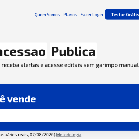
Quem Somos
Planos
Fazer Login
Testar Gráti
ncessao
Publica
, receba alertas e acesse editais sem garimpo manual
cê vende
2 usuários reais, 07/08/2026).
Metodologia