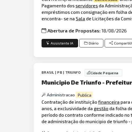
Pagamento dos
servidores
da Administraç
empréstimos com consignação em folha de p
encontra- se na
Sala
de Licitações da Comis
Abertura de Propostas:
18/08/2026
Assistente IA
Diário
Compartil
BRASIL | PB | TRIUNFO
Cidade Pequena
Municipio De Triunfo - Prefeitu
Administracao
Publica
Contratação de instituição
financeira
para 
anos, a exclusividade da
gestão
da folha d
período do contrato conforme indicado no t
de administração do municipio de triunfo - 