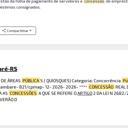
gestão da folha de pagamento de servidores e
concessão
de emprésti
éstimos consignados.
Compartilhar
aré-RS
O DE ÁREAS
PÚBLICA
S ( QUIOSQUES) Categoria: Concorrência
Pú
 arambare- 821/cpmap- 12- 2026- 2026- ****
CONCESSÃO
REAL 
A AS
CONCESSÕES
A QUE SE REFERE O
ARTIGO
2 DA LEI N 2682
 VERÃO D