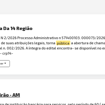
a Da 14 Região
2/2026 Processo Administrativo n 571400103. 000073/2026- 
 de suas atribuições legais, torna
pública
a abertura de cham
al n. 002/2026. A íntegra do edital encontra- se disponível no e
- crp14-
har
irão - AM
a de instituição bancária para serviços, pelo período de 60 ( 