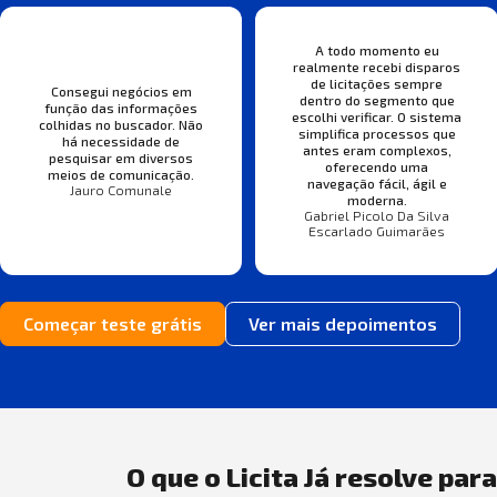
A todo momento eu
realmente recebi disparos
de licitações sempre
Consegui negócios em
dentro do segmento que
função das informações
escolhi verificar. O sistema
colhidas no buscador. Não
simplifica processos que
há necessidade de
antes eram complexos,
pesquisar em diversos
oferecendo uma
meios de comunicação.
navegação fácil, ágil e
Jauro Comunale
moderna.
Gabriel Picolo Da Silva
Escarlado Guimarães
Começar teste grátis
Ver mais depoimentos
O que o Licita Já resolve par