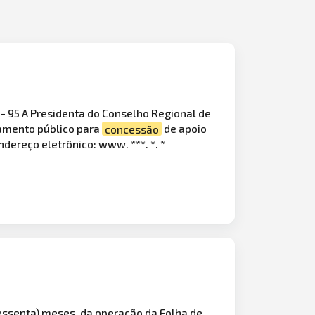
95 A Presidenta do Conselho Regional de
amento público para
concessão
de apoio
ndereço eletrônico: www. ***. *. *
sessenta) meses, da operação da Folha de