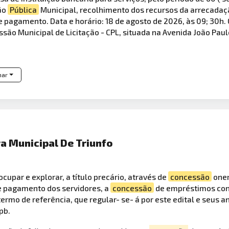
ão
Pública
Municipal, recolhimento dos recursos da arrecada
agamento. Data e horário: 18 de agosto de 2026, às 09; 30h. O
são Municipal de Licitação - CPL, situada na Avenida João Paulo
har
ra Municipal De Triunfo
ocupar e explorar, a título precário, através de
concessão
oner
e pagamento dos servidores, a
concessão
de empréstimos con
ermo de referência, que regular- se- á por este edital e seus a
pb.