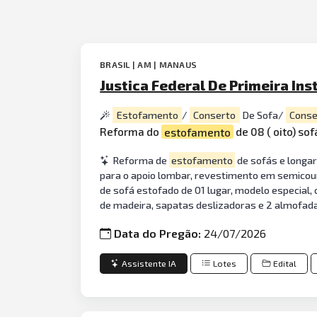
BRASIL | AM | MANAUS
Justica Federal De Primeira Ins
Estofamento
/
Conserto
De Sofa/
Conse
Reforma do
estofamento
de 08 ( oito) sof
Reforma de
estofamento
de sofás e longar
para o apoio lombar, revestimento em semicour
de sofá estofado de 01 lugar, modelo especial,
de madeira, sapatas deslizadoras e 2 almofada
Data do Pregão:
24/07/2026
Assistente IA
Lotes
Edital