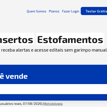
Quem Somos
Planos
Fazer Login
Testar Gráti
nsertos
Estofamentos
, receba alertas e acesse editais sem garimpo manual
cê vende
2 usuários reais, 07/08/2026).
Metodologia