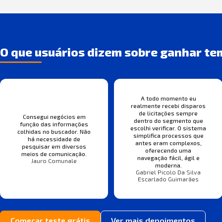
O que usuários dizem sobre ganhar te
A todo momento eu
realmente recebi disparos
de licitações sempre
Consegui negócios em
dentro do segmento que
função das informações
escolhi verificar. O sistema
colhidas no buscador. Não
simplifica processos que
há necessidade de
antes eram complexos,
pesquisar em diversos
oferecendo uma
meios de comunicação.
navegação fácil, ágil e
Jauro Comunale
moderna.
Gabriel Picolo Da Silva
Escarlado Guimarães
Começar teste grátis
Ver mais depoimentos