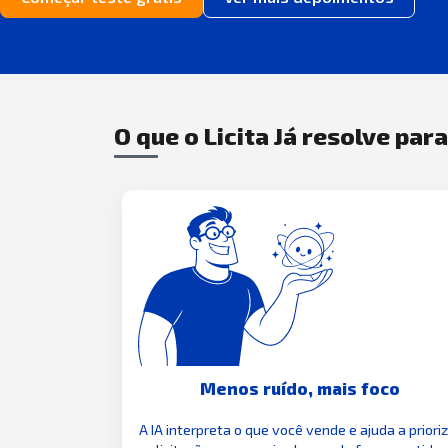
O que o Licita Já resolve par
Menos ruído, mais foco
A IA interpreta o que você vende e ajuda a priori