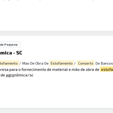
ade Pequena
mica - SC
tofamento
/ Mao De Obra De
Estofamento
/
Conserto
De Bancos
presa para o fornecimento de material e mão de obra de
estof
o de
agro
nômica/sc