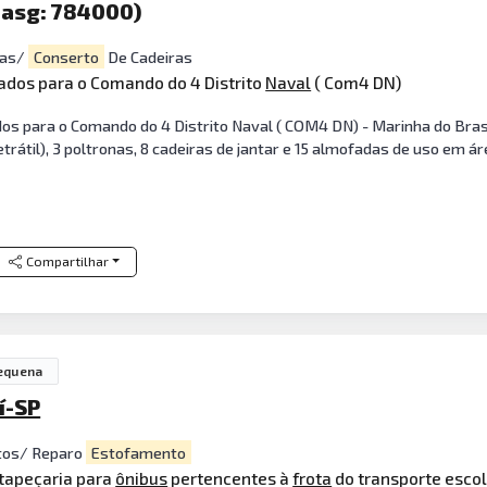
Uasg: 784000)
nas/
Conserto
De Cadeiras
ados para o Comando do 4 Distrito
Naval
( Com4 DN)
dos para o Comando do 4 Distrito Naval ( COM4 DN) - Marinha do Bra
rátil), 3 poltronas, 8 cadeiras de jantar e 15 almofadas de uso em ár
Compartilhar
equena
í-SP
os/ Reparo
Estofamento
tapeçaria para
ônibus
pertencentes à
frota
do transporte escol