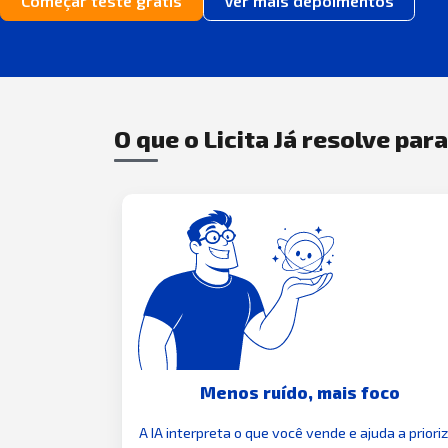
Começar teste grátis
Ver mais depoimentos
O que o Licita Já resolve par
Menos ruído, mais foco
A IA interpreta o que você vende e ajuda a priori