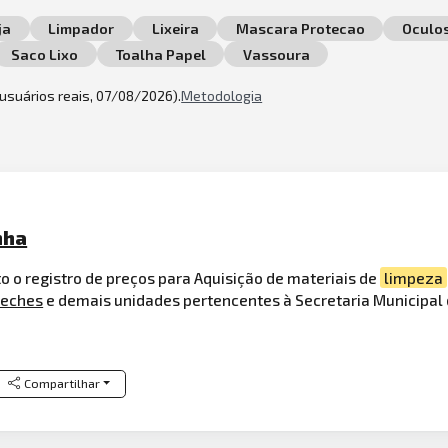
ja
Limpador
Lixeira
Mascara Protecao
Oculo
Saco Lixo
Toalha Papel
Vassoura
2 usuários reais, 07/08/2026).
Metodologia
nha
o o registro de preços para Aquisição de materiais de
limpeza
reches
e demais unidades pertencentes à Secretaria Municipal
Compartilhar