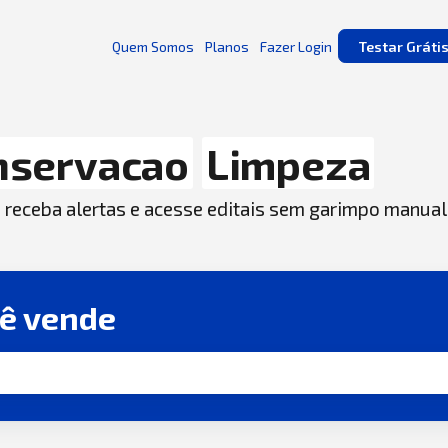
Quem Somos
Planos
Fazer Login
Testar Gráti
nservacao
Limpeza
, receba alertas e acesse editais sem garimpo manual
cê vende