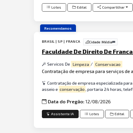
Lotes
Edital
Compartilhar
Recomendamos
BRASIL | SP | FRANCA
Cidade Média
Faculdade De Direito De Franca
Servicos De
Limpeza
/
Conservacao
Contratação de empresa para serviços de 
Contratação de empresa especializada para 
asseio e
conservação
, portaria 24 horas, tele
Data do Pregão:
12/08/2026
Assistente IA
Lotes
Edital