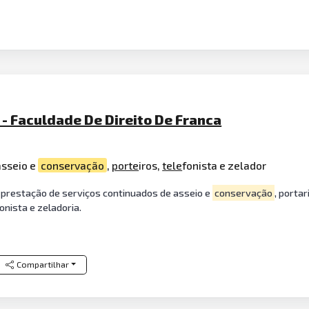
 - Faculdade De Direito De Franca
asseio e
conservação
,
porte
iros,
tele
fonista e zelador
prestação de serviços continuados de asseio e
conservação
, portar
fonista e zeladoria.
Compartilhar