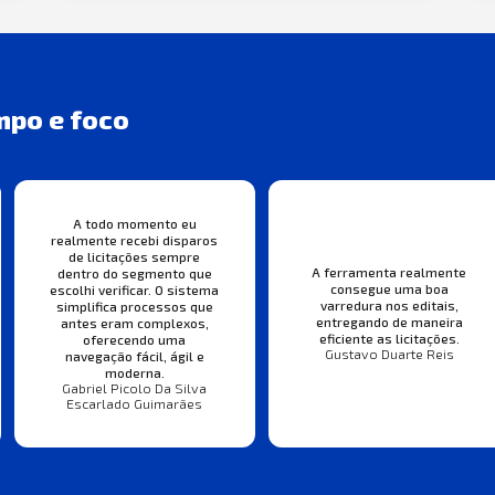
mpo e foco
A todo momento eu
realmente recebi disparos
de licitações sempre
A ferramenta realmente
dentro do segmento que
consegue uma boa
escolhi verificar. O sistema
varredura nos editais,
simplifica processos que
entregando de maneira
antes eram complexos,
eficiente as licitações.
oferecendo uma
Gustavo Duarte Reis
navegação fácil, ágil e
moderna.
Gabriel Picolo Da Silva
Escarlado Guimarães