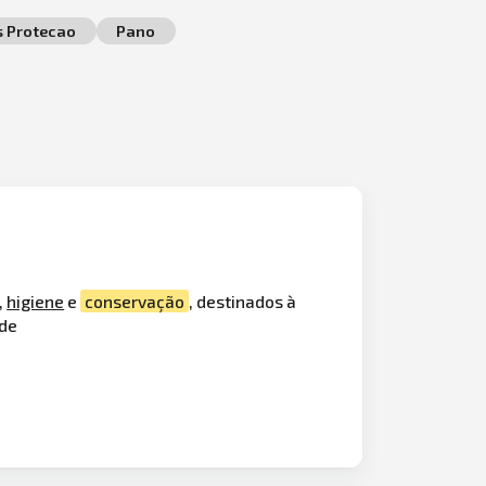
s Protecao
Pano
,
higiene
e
conservação
, destinados à
 de