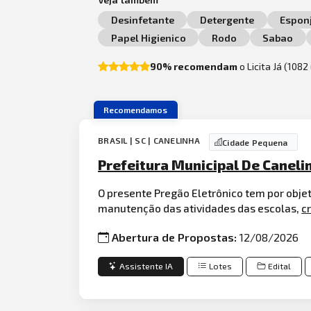
Desinfetante
Detergente
Espon
Papel Higienico
Rodo
Sabao
90% recomendam
o Licita Já (108
Recomendamos
BRASIL | SC | CANELINHA
Cidade Pequena
Prefeitura Municipal De Caneli
O presente Pregão Eletrônico tem por objet
manutenção das atividades das escolas,
c
Abertura de Propostas:
12/08/2026
Assistente IA
Lotes
Edital