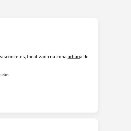
 vasconcelos, localizada na zona
urban
a do
celos