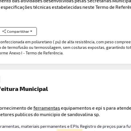
imento das atividades desenvolvidas pelas Secretarias Municip
 especificações técnicas estabelecidas neste Termo de Referê
Compartilhar
nfeccionada em poliuretano ( pu) de alta resistência, com peso compreend
a de termofusão ou termossilagem, sem costuras expostas, garantindo to
orme Anexo I - Termo de Referência.
feitura Municipal
 fornecimento de
ferramentas
equipamentos e epi s para atende
etores publicos do municipio de sandovalina sp.
rramentas, materiais permanentes e EPIs Registro de preços para f