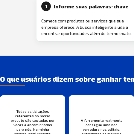
Informe suas palavras-chave
1
Comece com produtos ou serviços que sua
empresa oferece. A busca inteligente ajuda a
encontrar oportunidades além do termo exato.
O que usuários dizem sobre ganhar te
Todas as licitações
referentes ao nosso
produto são captadas por
A ferramenta realmente
vocês e encaminhadas
consegue uma boa
para nós. Na minha
varredura nos editais,
opinião, está perfeito!
entregando de maneira