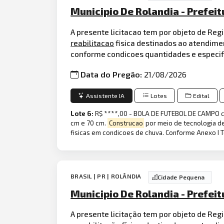
Municipio De Rolandia - Prefei
A presente licitacao tem por objeto de Reg
reabilitacao
fisica destinados ao atendime
conforme condicoes quantidades e especif
Data do Pregão:
21/08/2026
Assistente IA
Lotes
Edital
Lote 6:
R$ ****,00 - BOLA DE FUTEBOL DE CAMPO co
cm e 70 cm.
Construcao
por meio de tecnologia d
fisicas em condicoes de chuva. Conforme Anexo I 
BRASIL | PR | ROLÂNDIA
Cidade Pequena
Municipio De Rolandia - Prefeit
A presente licitação tem por objeto de Reg