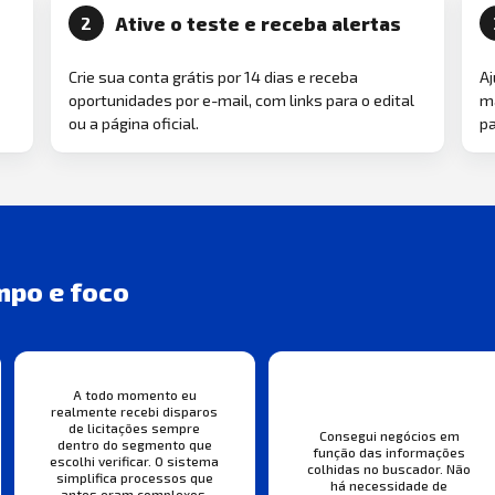
Ative o teste e receba alertas
2
Crie sua conta grátis por 14 dias e receba
Aj
oportunidades por e-mail, com links para o edital
ma
ou a página oficial.
pa
mpo e foco
A todo momento eu
realmente recebi disparos
de licitações sempre
Consegui negócios em
dentro do segmento que
função das informações
escolhi verificar. O sistema
colhidas no buscador. Não
simplifica processos que
há necessidade de
antes eram complexos,