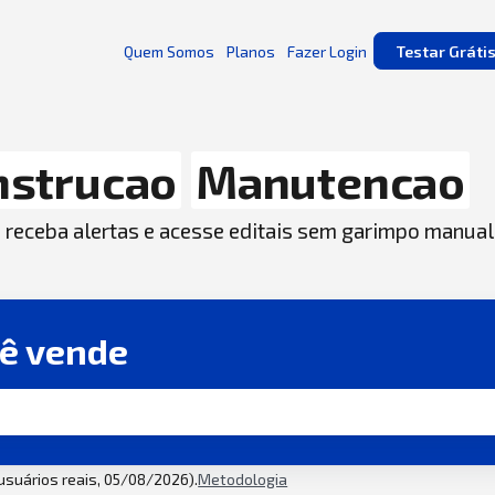
Quem Somos
Planos
Fazer Login
Testar Gráti
nstrucao
Manutencao
, receba alertas e acesse editais sem garimpo manual
cê vende
 usuários reais, 05/08/2026).
Metodologia