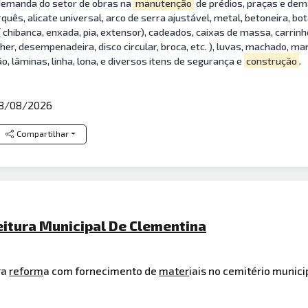
demanda do setor de obras na
manutenção
de prédios, praças e dema
quês, alicate universal, arco de serra ajustável, metal, betoneira, bo
 chibanca, enxada, pia, extensor), cadeados, caixas de massa, carrinh
lher, desempenadeira, disco circular, broca, etc. ), luvas, machado, ma
o, lâminas, linha, lona, e diversos itens de segurança e
construção
.
8/08/2026
Compartilhar
eitura Municipal De Clementina
ra
reform
a com fornecimento de
mater
iais no cemitério munic