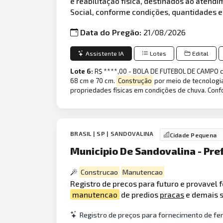
e reabilitação física, destinados ao atend
Social, conforme condições, quantidades e
Data do Pregão:
21/08/2026
Assistente IA
Lotes
Edital
Lote 6:
R$ ****,00 - BOLA DE FUTEBOL DE CAMPO co
68 cm e 70 cm.
Construção
por meio de tecnologi
propriedades físicas em condições de chuva. Conf
BRASIL | SP | SANDOVALINA
Cidade Pequena
Municipio De Sandovalina - Pre
Construcao
Manutencao
Registro de precos para futuro e provavel
manutencao
de predios
pracas
e demais s
Registro de preços para fornecimento de fe