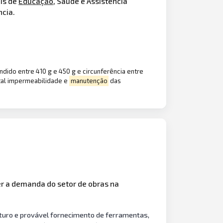
ais de
Educação
, Saúde e Assistência
ncia.
ido entre 410 g e 450 g e circunferência entre
tal impermeabilidade e
manutenção
das
r a demanda do setor de obras na
uturo e provável fornecimento de ferramentas,