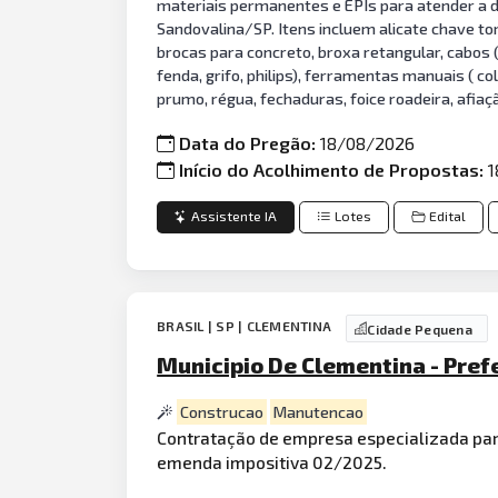
materiais permanentes e EPIs para atender a 
Sandovalina/SP. Itens incluem alicate chave tor
brocas para concreto, broxa retangular, cabos (
fenda, grifo, philips), ferramentas manuais ( co
prumo, régua, fechaduras, foice roadeira, afiaçã
Data do Pregão:
18/08/2026
Início do Acolhimento de Propostas:
1
Assistente IA
Lotes
Edital
BRASIL | SP | CLEMENTINA
Cidade Pequena
Municipio De Clementina - Pref
Construcao
Manutencao
Contratação de empresa especializada pa
emenda impositiva 02/2025.