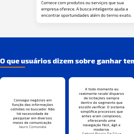
Comece com produtos ou serviços que sua
empresa oferece. A busca inteligente ajuda a
encontrar oportunidades além do termo exato.
O que usuários dizem sobre ganhar te
A todo momento eu
realmente recebi disparos
de licitações sempre
Consegui negócios em
dentro do segmento que
função das informações
escolhi verificar. O sistema
colhidas no buscador. Não
simplifica processos que
há necessidade de
antes eram complexos,
pesquisar em diversos
oferecendo uma
meios de comunicação.
navegação fácil, ágil e
Jauro Comunale
moderna.
Gabriel Picolo Da Silva