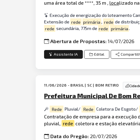
uma área total de ****, 35 m ,
loca
lizado na
Execução de energização do loteamento Cam
Extensão de
rede
primária
,
rede
de distribui
rede
secundária, 775m de
rede
primária
.
Abertura de Propostas:
14/07/2026
Assistente IA
Edital
Compartil
11/06/2026 - BRASIL | SC | BOM RETIRO
Cidad
Prefeitura Municipal De Bom R
Rede
Pluvial/
Rede
Coletora De Esgoto/
Contratação de empresa para a execução 
pluvial,
rede
coletora e estação elevatória
Data do Pregão:
20/07/2026