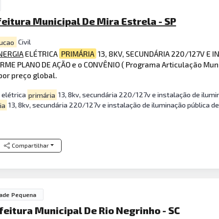
feitura Municipal De Mira Estrela - SP
ucao
Civil
NERGIA
ELÉTRICA
PRIMÁRIA
13, 8KV, SECUNDÁRIA 220/127V E 
RME PLANO DE AÇÃO e o CONVÊNIO ( Programa Articulação Munic
or preço global.
 elétrica
primária
13, 8kv, secundária 220/127v e instalação de ilumi
ia
13, 8kv, secundária 220/127v e instalação de iluminação pública de 
Compartilhar
dade Pequena
feitura Municipal De Rio Negrinho - SC