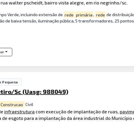
 rua walter pscheidt, bairro vista alegre, em rio negrinho/sc.
po Verde, incluindo extensão de
rede
primária
,
rede
de distribuiçã
ção de baixa tensão, iluminação pública, 5 transformadores, 25 ponto
har
e Pequena
etiro/Sc (Uasg: 988049)
Construcao
Civil
de
infraestrutura
com execução de implantação de ruas,
pavim
 de esgoto para a implantação da área industrial do Município 