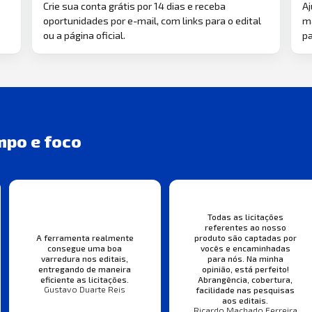
Crie sua conta grátis por 14 dias e receba
Aj
oportunidades por e-mail, com links para o edital
ma
ou a página oficial.
pa
mpo e foco
Todas as licitações
referentes ao nosso
A ferramenta realmente
produto são captadas por
consegue uma boa
vocês e encaminhadas
varredura nos editais,
para nós. Na minha
entregando de maneira
opinião, está perfeito!
eficiente as licitações.
Abrangência, cobertura,
Gustavo Duarte Reis
facilidade nas pesquisas
aos editais.
Ricardo Machado Ferreira