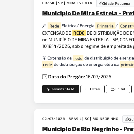
BRASIL | SP | MIRA ESTRELA
Cidade Pequena
Municipio De Mira Estrela - Pre
Rede
Eletrica/ Energia
Primaria
/
Constr
EXTENSÃO DE
REDE
DE DISTRIBUIÇÃO DE
E
no MUNICÍPIO DE MIRA ESTRELA - SP, CONFO
101814/2026, sob o regime de empreitada p
Extensão de
rede
de distribuição de energia
rede
de distribuição de energia elétrica
primár
Data do Pregão:
16/07/2026
Assistente IA
Lotes
Edital
02/07/2026 - BRASIL | SC | RIO NEGRINHO
Ci
Municipio De Rio Negrinho - Pre