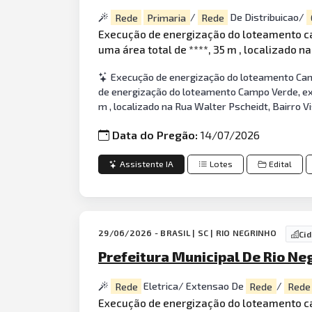
Rede
Primaria
/
Rede
De Distribuicao/
Execução de energização do loteamento c
uma área total de ****, 35 m , localizado na
Execução de energização do loteamento Ca
de energização do loteamento Campo Verde, e
m , localizado na Rua Walter Pscheidt, Bairro V
Data do Pregão:
14/07/2026
Assistente IA
Lotes
Edital
29/06/2026 - BRASIL | SC | RIO NEGRINHO
Ci
Prefeitura Municipal De Rio Neg
Rede
Eletrica/ Extensao De
Rede
/
Rede
Execução de energização do loteamento c