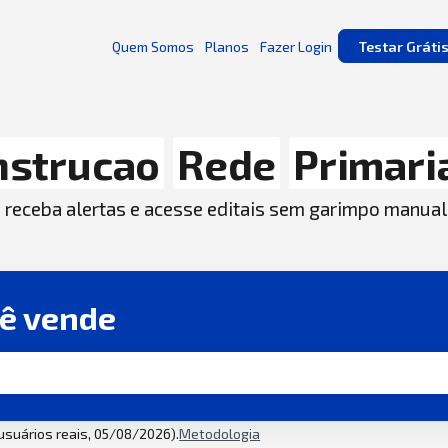
Quem Somos
Planos
Fazer Login
Testar Gráti
nstrucao
Rede
Primari
, receba alertas e acesse editais sem garimpo manual
cê vende
 usuários reais, 05/08/2026).
Metodologia