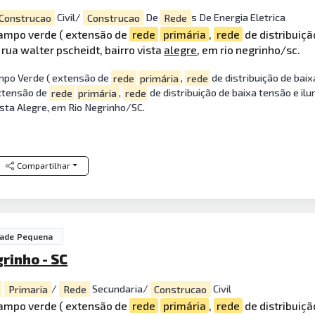
Construcao
Civil/
Construcao
De
Rede
s De Energia Eletrica
ampo verde ( extensão de
rede
primária
,
rede
de distribuiçã
 rua walter pscheidt, bairro vista
alegre
, em rio negrinho/sc.
mpo Verde ( extensão de
rede
primária
,
rede
de distribuição de baix
xtensão de
rede
primária
,
rede
de distribuição de baixa tensão e il
ista Alegre, em Rio Negrinho/SC.
Compartilhar
dade Pequena
rinho - SC
Primaria
/
Rede
Secundaria/
Construcao
Civil
ampo verde ( extensão de
rede
primária
,
rede
de distribuiçã