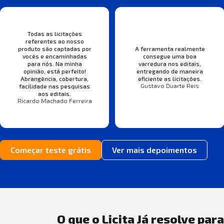
Todas as licitações
referentes ao nosso
produto são captadas por
A ferramenta realmente
vocês e encaminhadas
consegue uma boa
para nós. Na minha
varredura nos editais,
opinião, está perfeito!
entregando de maneira
Abrangência, cobertura,
eficiente as licitações.
Gustavo Duarte Reis
facilidade nas pesquisas
aos editais.
Ricardo Machado Ferreira
Começar teste grátis
Ver mais depoimentos
O que o Licita Já resolve par