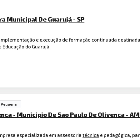
ra Municipal De Guarujá - SP
 implementação e execução de formação continuada destinada
de
Educação
do Guarujá.
 Pequena
enca - Municipio De Sao Paulo De Olivenca - AM
 empresa especializada em assessoria
técnica
e pedagógica, pa