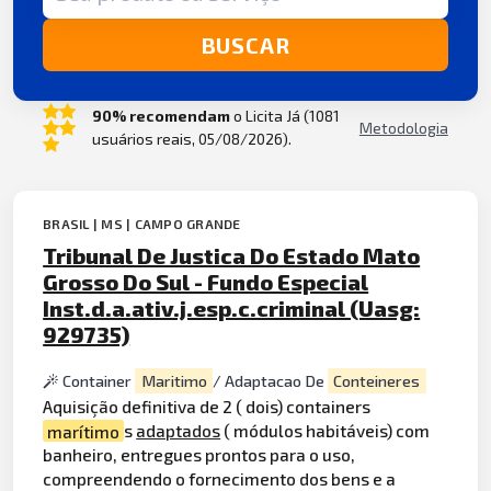
BUSCAR
90% recomendam
o Licita Já (1081
Metodologia
usuários reais, 05/08/2026).
BRASIL | MS | CAMPO GRANDE
Tribunal De Justica Do Estado Mato
Grosso Do Sul - Fundo Especial
Inst.d.a.ativ.j.esp.c.criminal (Uasg:
929735)
Container
Maritimo
/ Adaptacao De
Conteineres
Aquisição definitiva de 2 ( dois) containers
marítimo
s
adaptados
( módulos habitáveis) com
banheiro, entregues prontos para o uso,
compreendendo o fornecimento dos bens e a