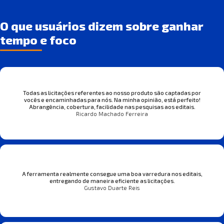
O que usuários dizem sobre ganhar
tempo e foco
Todas as licitações referentes ao nosso produto são captadas por
vocês e encaminhadas para nós. Na minha opinião, está perfeito!
Abrangência, cobertura, facilidade nas pesquisas aos editais.
Ricardo Machado Ferreira
A ferramenta realmente consegue uma boa varredura nos editais,
entregando de maneira eficiente as licitações.
Gustavo Duarte Reis