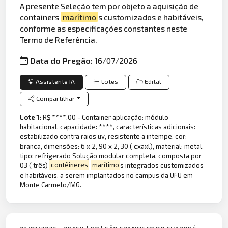
A presente Seleção tem por objeto a aquisição de
container
s
marítimo
s customizados e habitáveis,
conforme as especificações constantes neste
Termo de Referência.
Data do Pregão:
16/07/2026
Assistente IA
Lotes
Edital
Compartilhar
Lote 1:
R$ ****,00 - Container aplicação: módulo
habitacional, capacidade: ****, características adicionais:
estabilizado contra raios uv, resistente a intempe, cor:
branca, dimensões: 6 x 2, 90 x 2, 30 ( cxaxl), material: metal,
tipo: refrigerado Solução modular completa, composta por
03 ( três)
contêineres
marítimo
s integrados customizados
e habitáveis, a serem implantados no campus da UFU em
Monte Carmelo/MG.