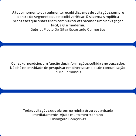
A todo momento eu realmente recebi disparos de licitações sempre
dentro do segmento que escolhi verificar. O sistema simplifica
processos que antes eram complexos, oferecendo uma navegação
fácil, ágil e moderna.
Gabriel Picolo Da Silva Escarlado Guimarães
Consegui negócios em função das informações colhidas no buscador.
Não há necessidade de pesquisar em diversos meios de comunicação.
Jauro Comunale
Todas licitações que abrem na minha área sou avisada
imediatamente. Ajuda muito meu trabalho.
Elisângela Gonçalves