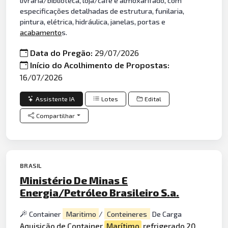
livraria/biblioteca, loja/café e almoxarifado, com
especificações detalhadas de estrutura, funilaria,
pintura, elétrica, hidráulica, janelas, portas e
acabamento
s.
Data do Pregão:
29/07/2026
Início do Acolhimento de Propostas:
16/07/2026
Assistente IA
Lotes
Edital
Compartilhar
BRASIL
Ministério De Minas E
Energia/Petróleo Brasileiro S.a.
Container
Maritimo
/
Conteineres
De Carga
Aquisição de Container
Marítimo
refrigerado
20