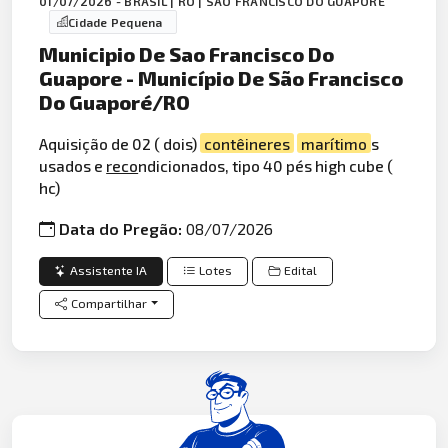
01/07/2026 - BRASIL | RO | SÃO FRANCISCO DO GUAPORÉ
Cidade Pequena
Municipio De Sao Francisco Do
Guapore - Município De São Francisco
Do Guaporé/RO
Aquisição de 02 ( dois)
contêineres
marítimo
s
usados e
reco
ndicionados, tipo 40 pés high cube (
hc)
Data do Pregão:
08/07/2026
Assistente IA
Lotes
Edital
Compartilhar