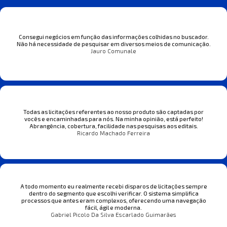
Consegui negócios em função das informações colhidas no buscador.
Não há necessidade de pesquisar em diversos meios de comunicação.
Jauro Comunale
Todas as licitações referentes ao nosso produto são captadas por
vocês e encaminhadas para nós. Na minha opinião, está perfeito!
Abrangência, cobertura, facilidade nas pesquisas aos editais.
Ricardo Machado Ferreira
A todo momento eu realmente recebi disparos de licitações sempre
dentro do segmento que escolhi verificar. O sistema simplifica
processos que antes eram complexos, oferecendo uma navegação
fácil, ágil e moderna.
Gabriel Picolo Da Silva Escarlado Guimarães