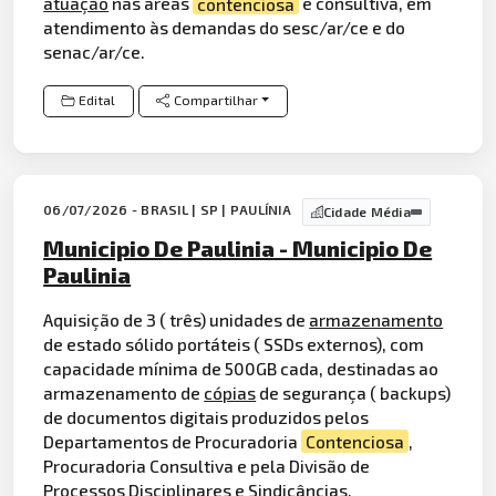
atuação
nas áreas
contenciosa
e consultiva, em
atendimento às demandas do sesc/ar/ce e do
senac/ar/ce.
Edital
Compartilhar
06/07/2026 - BRASIL | SP | PAULÍNIA
Cidade Média
Municipio De Paulinia - Municipio De
Paulinia
Aquisição de 3 ( três) unidades de
armazenamento
de estado sólido portáteis ( SSDs externos), com
capacidade mínima de 500GB cada, destinadas ao
armazenamento de
cópias
de segurança ( backups)
de documentos digitais produzidos pelos
Departamentos de Procuradoria
Contenciosa
,
Procuradoria Consultiva e pela Divisão de
Processos Disciplinares e Sindicâncias.