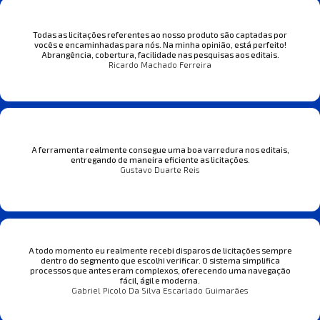
Todas as licitações referentes ao nosso produto são captadas por
vocês e encaminhadas para nós. Na minha opinião, está perfeito!
Abrangência, cobertura, facilidade nas pesquisas aos editais.
Ricardo Machado Ferreira
A ferramenta realmente consegue uma boa varredura nos editais,
entregando de maneira eficiente as licitações.
Gustavo Duarte Reis
A todo momento eu realmente recebi disparos de licitações sempre
dentro do segmento que escolhi verificar. O sistema simplifica
processos que antes eram complexos, oferecendo uma navegação
fácil, ágil e moderna.
Gabriel Picolo Da Silva Escarlado Guimarães