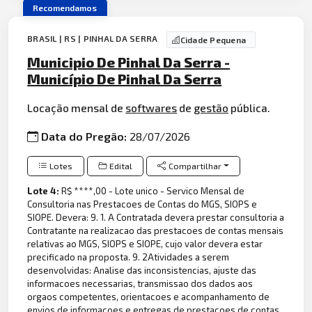
Recomendamos
BRASIL | RS | PINHAL DA SERRA
Cidade Pequena
Municipio De Pinhal Da Serra -
Município De Pinhal Da Serra
Locação mensal de
softwares
de
gestão
pública.
Data do Pregão:
28/07/2026
Lotes
Edital
Compartilhar
Lote 4:
R$ ****,00 - Lote unico - Servico Mensal de
Consultoria nas Prestacoes de Contas do MGS, SIOPS e
SIOPE. Devera: 9. 1. A Contratada devera prestar consultoria a
Contratante na realizacao das prestacoes de contas mensais
relativas ao MGS, SIOPS e SIOPE, cujo valor devera estar
precificado na proposta. 9. 2Atividades a serem
desenvolvidas: Analise das inconsistencias, ajuste das
informacoes necessarias, transmissao dos dados aos
orgaos competentes, orientacoes e acompanhamento de
envios de informacoes e entregas de prestacoes de contas.