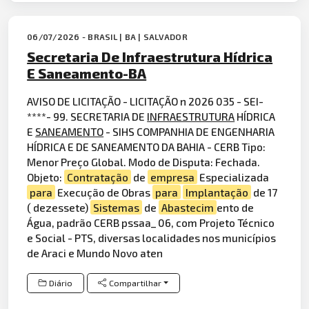
06/07/2026 - BRASIL | BA | SALVADOR
Secretaria De Infraestrutura Hídrica
E Saneamento-BA
AVISO DE LICITAÇÃO - LICITAÇÃO n 2026 035 - SEI-
****- 99. SECRETARIA DE
INFRAESTRUTURA
HÍDRICA
E
SANEAMENTO
- SIHS COMPANHIA DE ENGENHARIA
HÍDRICA E DE SANEAMENTO DA BAHIA - CERB Tipo:
Menor Preço Global. Modo de Disputa: Fechada.
Objeto:
Contratação
de
empresa
Especializada
para
Execução de Obras
para
Implantação
de 17
( dezessete)
Sistemas
de
Abastecim
ento de
Água, padrão CERB pssaa_ 06, com Projeto Técnico
e Social - PTS, diversas localidades nos municípios
de Araci e Mundo Novo aten
Diário
Compartilhar