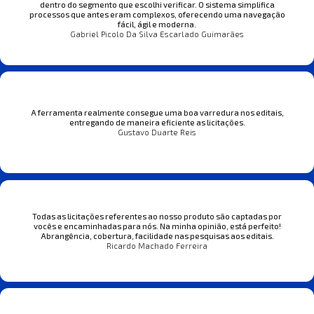
dentro do segmento que escolhi verificar. O sistema simplifica
processos que antes eram complexos, oferecendo uma navegação
fácil, ágil e moderna.
Gabriel Picolo Da Silva Escarlado Guimarães
A ferramenta realmente consegue uma boa varredura nos editais,
entregando de maneira eficiente as licitações.
Gustavo Duarte Reis
Todas as licitações referentes ao nosso produto são captadas por
vocês e encaminhadas para nós. Na minha opinião, está perfeito!
Abrangência, cobertura, facilidade nas pesquisas aos editais.
Ricardo Machado Ferreira