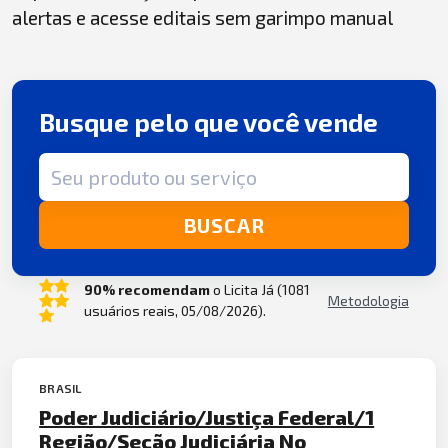
alertas e acesse editais sem garimpo manual
Busque pelo que você vende
Termo de busca
BUSCAR
90% recomendam
o Licita Já (1081
Metodologia
usuários reais, 05/08/2026).
BRASIL
Poder Judiciário/Justiça Federal/1
Região/Seção Judiciária No