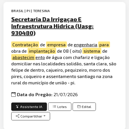
BRASIL | PI | TERESINA
Secretaria Da Irrigaçao E
Infraestrutura Hidrica (Uasg:
930480)
Contratação
de
empresa
de
engenharia
para
obra de
implantação
de 08 ( oito)
sistema
de
abastecim
ento
de água com chafariz e ligação
domiciliar nas localidades solidão, santa clara, são
felipe de dentro, cajueiro, pequizeiro, morro dos
pires, coqueiro e assentamento santiago na zona
rural do município de união - pi.
Data do Pregão:
21/07/2026
Assistente IA
Lotes
Edital
Compartilhar