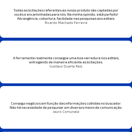
Todas as licitações referentes ao nosso produto são captadas por
vocês e encaminhadas para nós. Na minha opinião, está perfeito!
Abrangência, cobertura, facilidade nas pesquisas aos editais.
Ricardo Machado Ferreira
A ferramenta realmente consegue uma boa varredura nos editais,
entregando de maneira eficiente as licitações.
Gustavo Duarte Reis
Consegui negócios em função das informações colhidas no buscador.
Não há necessidade de pesquisar em diversos meios de comunicação.
Jauro Comunale