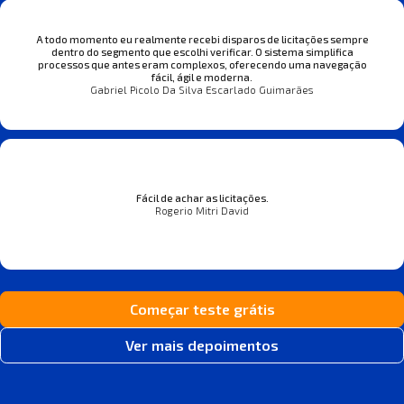
A todo momento eu realmente recebi disparos de licitações sempre
dentro do segmento que escolhi verificar. O sistema simplifica
processos que antes eram complexos, oferecendo uma navegação
fácil, ágil e moderna.
Gabriel Picolo Da Silva Escarlado Guimarães
Fácil de achar as licitações.
Rogerio Mitri David
Começar teste grátis
Ver mais depoimentos