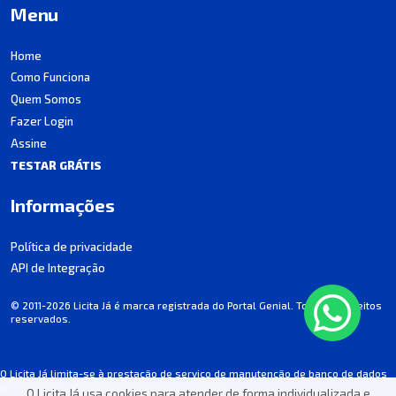
Menu
Home
Como Funciona
Quem Somos
Fazer Login
Assine
TESTAR GRÁTIS
Informações
Política de privacidade
API de Integração
© 2011-2026 Licita Já é marca registrada do Portal Genial. Todos os direitos
reservados.
O Licita Já limita-se à prestação de serviço de manutenção de banco de dados
de licitações, não participando dos processos.
O Licita Já usa cookies para atender de forma individualizada e