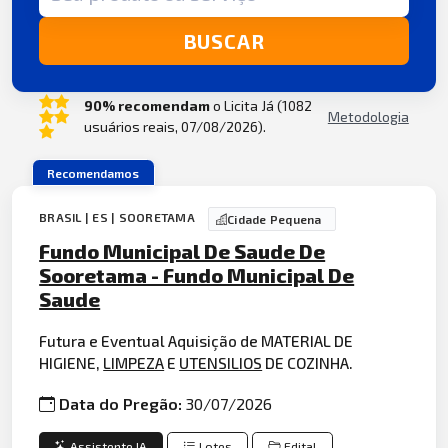
BUSCAR
90% recomendam
o Licita Já (1082
Metodologia
usuários reais, 07/08/2026).
Recomendamos
BRASIL | ES | SOORETAMA
Cidade Pequena
Fundo Municipal De Saude De
Sooretama - Fundo Municipal De
Saude
Futura e Eventual Aquisição de MATERIAL DE
HIGIENE,
LIMPEZA
E
UTENSILIOS
DE COZINHA.
Data do Pregão:
30/07/2026
Assistente IA
Lotes
Edital