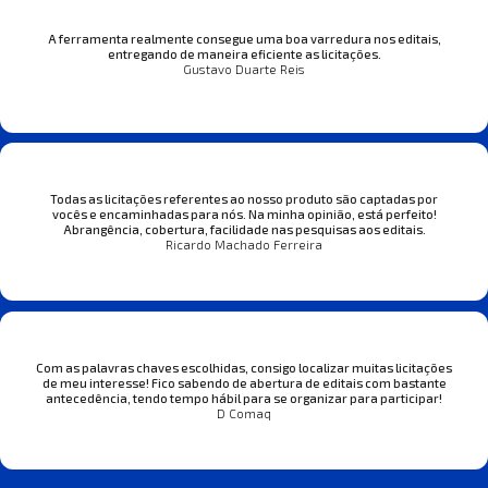
A ferramenta realmente consegue uma boa varredura nos editais,
entregando de maneira eficiente as licitações.
Gustavo Duarte Reis
Todas as licitações referentes ao nosso produto são captadas por
vocês e encaminhadas para nós. Na minha opinião, está perfeito!
Abrangência, cobertura, facilidade nas pesquisas aos editais.
Ricardo Machado Ferreira
Com as palavras chaves escolhidas, consigo localizar muitas licitações
de meu interesse! Fico sabendo de abertura de editais com bastante
antecedência, tendo tempo hábil para se organizar para participar!
D Comaq