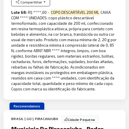
Compartilhar
Lote 68:
R$ ****,00 -
COPO DESCARTÁVEL 200 ML
CAIXA
COM **** UNIDADES: copo plástico descartável
termoformado, com capacidade de 200 ml, confeccionado
em resina termoplástica atóxica, própria para contato com
bebidas e alimentos, na cor branca, translúcida ou outra cor
usual de mercado. Produto com massa mínima de 2, 20 g por
unidade e resistência mínima à compressão lateral de 0, 85
N, conforme ABNT NBR **** íntegros, limpos, com boa
rigidez, bordas regulares, sem materiais estranhos, bolhas,
rachaduras, furos, deformações, sujidades, bordas afiadas,
rebarbas ou falhas de fabricação. Acondicionados em
mangas invioláveis ou protegidos em embalagem plástica,
reunidos em caixa com **** unidades, com identificação da
capacidade total, quantidade e peso mínimo de cada copo.
Copos com marca ou identificação do fabricante.
Recomendamos
BRASIL | GO | PIRACANJUBA
Cidade Pequena
Municipio De Piracanjuba - Poder