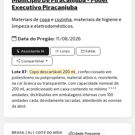
Executivo Piracanjuba
Materiais de
copa
e
cozinha
, materiais de higiene e
limpeza e eletrodomésticos.
Data do Pregão:
11/08/2026
Assistente IA
Lotes
Edital
Compartilhar
Lote 87:
Copo descartável 200 ml
, confeccionado em
poliestireno ou polipropileno, material atóxico, resistente,
na cor branca ou transparente, com capacidade nominal de
200 ml, acondicionado em caixa contendo no mínimo ****
unidades, distribuídas em embalagens internas com 100
unidades cada, devidamente lacradas, atendendo às normas
da abnt.
BRASIL | AL | COITÉ DO NÓIA
Cidade Pequena