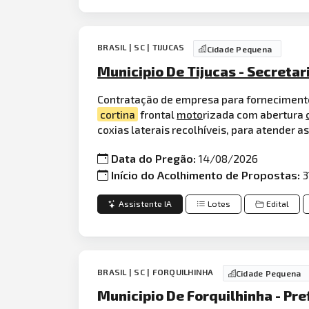
BRASIL | SC | TIJUCAS
Cidade Pequena
Municipio De Tijucas - Secretar
Contratação de empresa para fornecimento
cortina
frontal
moto
rizada com abertura
coxias laterais recolhíveis, para atender 
Data do Pregão:
14/08/2026
Início do Acolhimento de Propostas:
3
Assistente IA
Lotes
Edital
BRASIL | SC | FORQUILHINHA
Cidade Pequena
Municipio De Forquilhinha - Pre