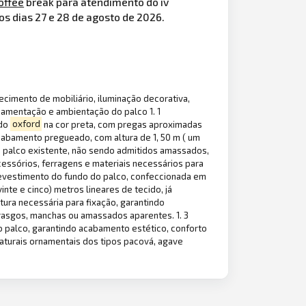
offee
break para atendimento do iv
os dias 27 e 28 de agosto de 2026.
cimento de mobiliário, iluminação decorativa,
namentação e ambientação do palco 1. 1
ido
oxford
na cor preta, com pregas aproximadas
acabamento pregueado, com altura de 1, 50 m ( um
do palco existente, não sendo admitidos amassados,
essórios, ferragens e materiais necessários para
evestimento do fundo do palco, confeccionada em
nte e cinco) metros lineares de tecido, já
ura necessária para fixação, garantindo
rasgos, manchas ou amassados aparentes. 1. 3
do palco, garantindo acabamento estético, conforto
naturais ornamentais dos tipos pacová, agave