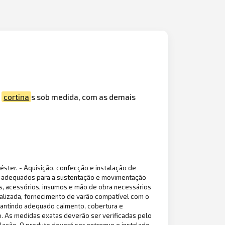
e
cortina
s sob medida, com as demais
ster. - Aquisição, confecção e instalação de
, adequados para a sustentação e movimentação
s, acessórios, insumos e mão de obra necessários
nalizada, fornecimento de varão compatível com o
arantindo adequado caimento, cobertura e
o. As medidas exatas deverão ser verificadas pelo
lação. O produto deverá ser entregue e instalado