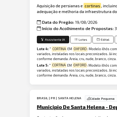
Aquisição de persianas e
cortinas
, inclui
adequação e melhoria da infraestrutura do
Data do Pregão:
19/08/2026
Início do Acolhimento de Propostas:
3
Assistente IA
Lotes
Edital
Lote 4:
"
CORTINA
EM
OXFORD
: Modelo ilhós com
variados, instaladas nos locais preconizados. Já 
conforme demanda: Areia, cru, nude, branco, cinza.
Lote 5:
"
CORTINA
EM
OXFORD
: Modelo ilhós com
variados, instaladas nos locais preconizados. Já 
conforme demanda: Areia, cru, nude, branco, cinza.
BRASIL | PR | SANTA HELENA
Cidade Pequena
Municipio De Santa Helena - D