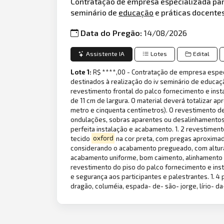
Contratação de empresa especializada par
seminário de
educação
e práticas docentes
Data do Pregão:
14/08/2026
Assistente IA
Lotes
Edital
Lote 1:
R$ ****,00 - Contratação de empresa espec
destinados à realização do iv seminário de educaç
revestimento frontal do palco fornecimento e inst
de 11 cm de largura. O material deverá totalizar a
metro e cinquenta centímetros). O revestimento de
ondulações, sobras aparentes ou desalinhamentos.
perfeita instalação e acabamento. 1. 2 revestimen
tecido
oxford
na cor preta, com pregas aproximada
considerando o acabamento pregueado, com altura d
acabamento uniforme, bom caimento, alinhamento e
revestimento do piso do palco fornecimento e inst
e segurança aos participantes e palestrantes. 1. 
dragão, columéia, espada- de- são- jorge, lírio- da