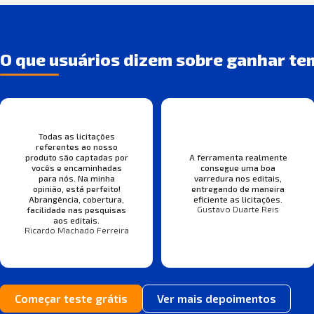
O que usuários dizem sobre ganhar te
Todas as licitações
referentes ao nosso
produto são captadas por
A ferramenta realmente
vocês e encaminhadas
consegue uma boa
para nós. Na minha
varredura nos editais,
opinião, está perfeito!
entregando de maneira
Abrangência, cobertura,
eficiente as licitações.
Gustavo Duarte Reis
facilidade nas pesquisas
aos editais.
Ricardo Machado Ferreira
Começar teste grátis
Ver mais depoimentos