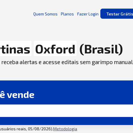
Quem Somos
Planos
Fazer Login
Testar Gráti
tinas
Oxford
(Brasil)
, receba alertas e acesse editais sem garimpo manual
cê vende
 usuários reais, 05/08/2026).
Metodologia