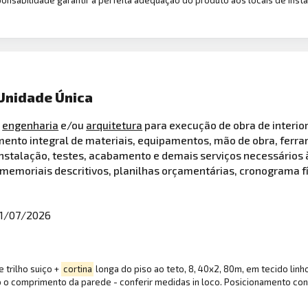
Unidade Única
m
engenharia
e/ou
arquitetura
para execução de obra de interio
to integral de materiais, equipamentos, mão de obra, ferra
nstalação, testes, acabamento e demais serviços necessários 
memoriais descritivos, planilhas orçamentárias, cronograma fí
1/07/2026
 trilho suiço +
cortina
longa do piso ao teto, 8, 40x2, 80m, em tecido lin
do o comprimento da parede - conferir medidas in loco. Posicionamento c