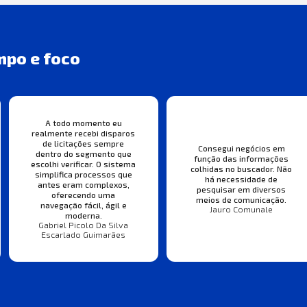
mpo e foco
A todo momento eu
realmente recebi disparos
de licitações sempre
Consegui negócios em
dentro do segmento que
função das informações
escolhi verificar. O sistema
colhidas no buscador. Não
simplifica processos que
há necessidade de
antes eram complexos,
pesquisar em diversos
oferecendo uma
meios de comunicação.
navegação fácil, ágil e
Jauro Comunale
moderna.
Gabriel Picolo Da Silva
Escarlado Guimarães