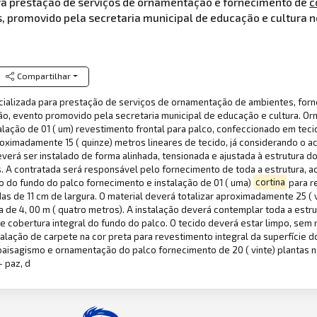
a prestação de serviços de ornamentação e fornecimento de
c
, promovido pela secretaria municipal de educação e cultura n
Compartilhar
ializada para prestação de serviços de ornamentação de ambientes, forne
ão, evento promovido pela secretaria municipal de educação e cultura. Or
alação de 01 ( um) revestimento frontal para palco, confeccionado em tec
proximadamente 15 ( quinze) metros lineares de tecido, já considerando o 
verá ser instalado de forma alinhada, tensionada e ajustada à estrutura 
 A contratada será responsável pelo fornecimento de toda a estrutura, ac
to do fundo do palco fornecimento e instalação de 01 ( uma)
cortina
para r
s de 11 cm de largura. O material deverá totalizar aproximadamente 25 ( vi
e 4, 00 m ( quatro metros). A instalação deverá contemplar toda a estrut
 cobertura integral do fundo do palco. O tecido deverá estar limpo, sem 
alação de carpete na cor preta para revestimento integral da superfície 
4 paisagismo e ornamentação do palco fornecimento de 20 ( vinte) plantas 
- paz, d