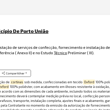
cípio De Porto União
restação de serviços de confecção, fornecimento e instalação d
erência ( Anexo II) e no Estudo
Técnico
Preliminar ( III).
Compartilhar
ação de
cortinas
sob medida, confeccionadas em tecido
Oxford
100% polié
xford
100% poliéster, com acabamento em ilhoses resistente à oxidação
 acordo com as dimensões de cada ambiente, incluindo todos os materiai
fornecimento deverá contemplar medição prévia no local, confecção perso
arafusos, transporte, instalação completa, ajustes finais e acabamento, g
as pela Contratante no momento da emissão da autorização de forneciment
nsabilidade garantir a perfeita adequação do produto aos locais de insta