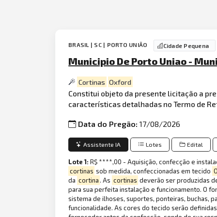
BRASIL | SC | PORTO UNIÃO
Cidade Pequena
Municipio De Porto Uniao - Muni
Cortinas
Oxford
Constitui objeto da presente licitação a p
características detalhadas no Termo de Ref
Data do Pregão:
17/08/2026
Assistente IA
Lotes
Edital
Lote 1:
R$ ****,00 - Aquisição, confecção e instal
cortinas
sob medida, confeccionadas em tecido
O
da
cortina
. As
cortinas
deverão ser produzidas de
para sua perfeita instalação e funcionamento. O 
sistema de ilhoses, suportes, ponteiras, buchas, p
funcionalidade. As cores do tecido serão definid
fornecedor antes da confecção, sendo de sua respo