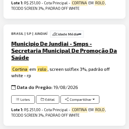
Lote 1:
R$ 251,00 - Cota Principal -
CORTINA
EM
ROLO
,
TECIDO SCREEN 3%, PADRAO OFF WHITE
BRASIL | SP | JUNDIAÍ
Cidade Média
Municipio De Jundiai - Smps -
Secretaria Municipal De Promoção Da
Saúde
Cortina
em
rolo
, screen solflex 3%, padrão off
white - rp
Data do Pregão:
19/08/2026
Lotes
Edital
Compartilhar
Lote 1:
R$ 251,00 - Cota Principal -
CORTINA
EM
ROLO
,
TECIDO SCREEN 3%, PADRAO OFF WHITE