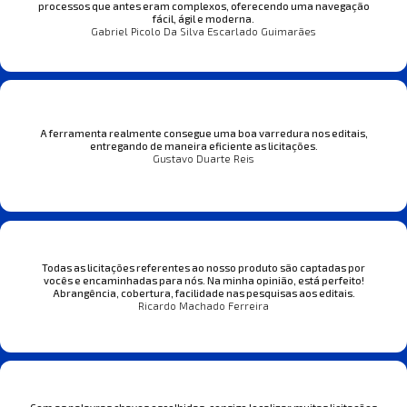
processos que antes eram complexos, oferecendo uma navegação
fácil, ágil e moderna.
Gabriel Picolo Da Silva Escarlado Guimarães
A ferramenta realmente consegue uma boa varredura nos editais,
entregando de maneira eficiente as licitações.
Gustavo Duarte Reis
Todas as licitações referentes ao nosso produto são captadas por
vocês e encaminhadas para nós. Na minha opinião, está perfeito!
Abrangência, cobertura, facilidade nas pesquisas aos editais.
Ricardo Machado Ferreira