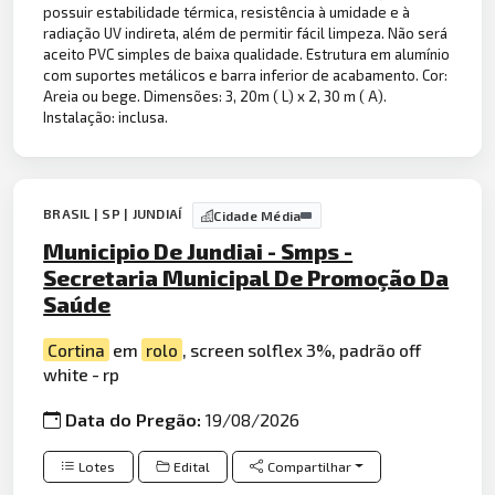
possuir estabilidade térmica, resistência à umidade e à
radiação UV indireta, além de permitir fácil limpeza. Não será
aceito PVC simples de baixa qualidade. Estrutura em alumínio
com suportes metálicos e barra inferior de acabamento. Cor:
Areia ou bege. Dimensões: 3, 20m ( L) x 2, 30 m ( A).
Instalação: inclusa.
BRASIL | SP | JUNDIAÍ
Cidade Média
Municipio De Jundiai - Smps -
Secretaria Municipal De Promoção Da
Saúde
Cortina
em
rolo
, screen solflex 3%, padrão off
white - rp
Data do Pregão:
19/08/2026
Lotes
Edital
Compartilhar