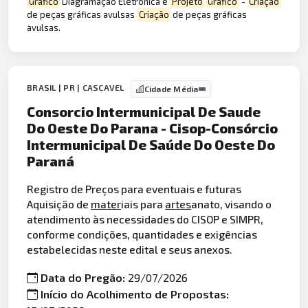
Gráfico
Diagramação Eletrônica e
Projeto
Gráfico
-
Criação
de peças gráficas avulsas
Criação
de peças gráficas
avulsas.
BRASIL | PR | CASCAVEL
Cidade Média
Consorcio Intermunicipal De Saude
Do Oeste Do Parana - Cisop-Consórcio
Intermunicipal De Saúde Do Oeste Do
Paraná
Registro de Preços para eventuais e futuras
Aquisição de
mater
iais para
artes
anato, visando o
atendimento às necessidades do CISOP e SIMPR,
conforme condições, quantidades e exigências
estabelecidas neste edital e seus anexos.
Data do Pregão:
29/07/2026
Início do Acolhimento de Propostas: