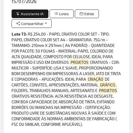
15/07/2026
Assistente IA
Lotes
Edital
Compartilhar
Lote 73:
R$ 254,00 - PAPEL CRIATIVO COLOR SET - TIPO:
PAPEL CRIATIVO COLOR SET A4 - GRAMATURA: 75G/m -
TAMANHO: 210mm X 297mm ( A4 PADRÃO) - QUANTIDADE
POR PACOTE: 50 FOLHAS - MATERIAL: PAPEL COLORIDO DE
ALTA QUALIDADE, COMPOSTO POR CELULOSE, IDEAL PARA
IMPRESSÃO E USO EM DIVERSOS
PROJETOS
CRIATIVOS - COR:
MULTICOR - SUPERFÍCIE: LISA E SUAVE, PROPORCIONANDO
BOM DESEMPENHO EM IMPRESSORAS A LASER, JATO DE TINTA
E COPIADORAS - APLICAÇÕES: IDEAL PARA
CRIAÇÃO
DE
CARTÕES, CONVITES, APRESENTAÇÕES, MATERIAL
GRÁFICO
,
FOLDERS, TRABALHOS MANUAIS, ARTESANATO E
PROJETOS
CRIATIVOS RESISTÊNCIA: ALTA RESISTÊNCIA AO DESGASTE,
COM BOA CAPACIDADE DE ABSORÇÃO DE TINTA, EVITANDO
BORRÕES OU MANCHAS NA IMPRESSÃO - CERTIFICAÇÃO:
PRODUTO LIVRE DE SUBSTÂNCIAS NOCIVAS À SAÚDE E COM
CONFORMIDADE ÀS NORMAS AMBIENTAIS DE FABRICAÇÃO (
FSC OU SIMILAR, CONFORME APLICÁVEL).