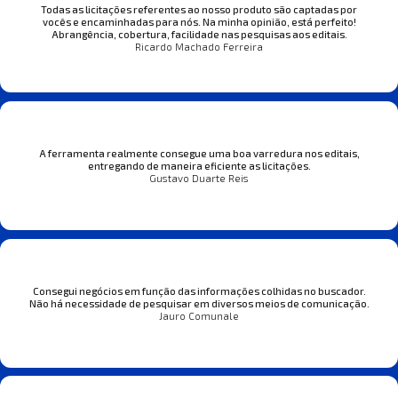
Todas as licitações referentes ao nosso produto são captadas por
vocês e encaminhadas para nós. Na minha opinião, está perfeito!
Abrangência, cobertura, facilidade nas pesquisas aos editais.
Ricardo Machado Ferreira
A ferramenta realmente consegue uma boa varredura nos editais,
entregando de maneira eficiente as licitações.
Gustavo Duarte Reis
Consegui negócios em função das informações colhidas no buscador.
Não há necessidade de pesquisar em diversos meios de comunicação.
Jauro Comunale