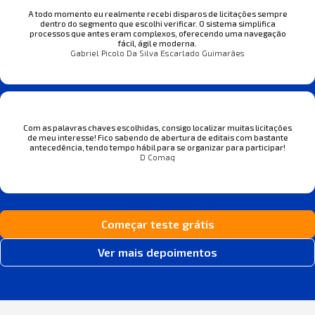
A todo momento eu realmente recebi disparos de licitações sempre
dentro do segmento que escolhi verificar. O sistema simplifica
processos que antes eram complexos, oferecendo uma navegação
fácil, ágil e moderna.
Gabriel Picolo Da Silva Escarlado Guimarães
Com as palavras chaves escolhidas, consigo localizar muitas licitações
de meu interesse! Fico sabendo de abertura de editais com bastante
antecedência, tendo tempo hábil para se organizar para participar!
D Comaq
Começar teste grátis
Ver mais depoimentos