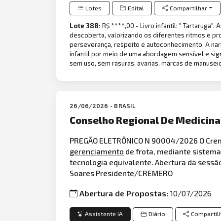
Lotes
Edital
Compartilhar
Lote 388:
R$ ****,00 - Livro infantil: " Tartaruga".
descoberta, valorizando os diferentes ritmos e pr
perseverança, respeito e autoconhecimento. A narra
infantil por meio de uma abordagem sensível e sign
sem uso, sem rasuras, avarias, marcas de manuse
26/06/2026 - BRASIL
Conselho Regional De Medicina
PREGÃO ELETRÔNICO N 90004/2026 O Cremero
gerenciamento
de frota, mediante sistem
tecnologia equivalente. Abertura da sessã
Soares Presidente/CREMERO
Abertura de Propostas:
10/07/2026
Assistente IA
Diário
Compartil