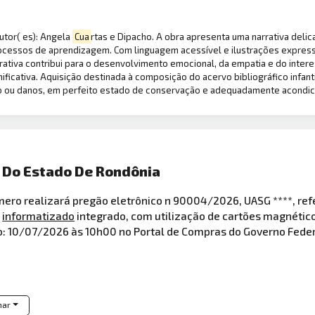
 Autor( es): Angela
Cua
rtas e Dipacho. A obra apresenta uma narrativa deli
ocessos de aprendizagem. Com linguagem acessível e ilustrações expressi
tiva contribui para o desenvolvimento emocional, da empatia e do interess
ificativa. Aquisição destinada à composição do acervo bibliográfico infanti
io ou danos, em perfeito estado de conservação e adequadamente acondic
 Do Estado De Rondônia
 realizará pregão eletrônico n 90004/2026, UASG ****, refe
a
informatizado
integrado, com utilização de cartões magnétic
o: 10/07/2026 às 10h00 no Portal de Compras do Governo Feder
har