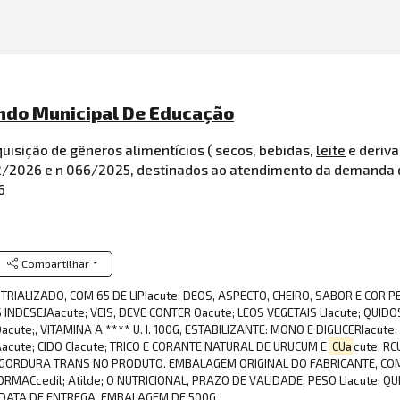
undo Municipal De Educação
quisição de gêneros alimentícios ( secos, bebidas,
leite
e deriva
/2026 e n 066/2025, destinados ao atendimento da demanda d
6
Compartilhar
RIALIZADO, COM 65 DE LIPIacute; DEOS, ASPECTO, CHEIRO, SABOR E COR P
INDESEJAacute; VEIS, DEVE CONTER Oacute; LEOS VEGETAIS LIacute; QUIDOS 
te;, VITAMINA A **** U. I. 100G, ESTABILIZANTE: MONO E DIGLICERIacute; 
acute; CIDO CIacute; TRICO E CORANTE NATURAL DE URUCUM E
CUa
cute; RC
GORDURA TRANS NO PRODUTO. EMBALAGEM ORIGINAL DO FABRICANTE, COM I
NFORMACcedil; Atilde; O NUTRICIONAL, PRAZO DE VALIDADE, PESO LIacute;
 DATA DE ENTREGA. EMBALAGEM DE 500G. .