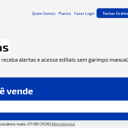
Quem Somos
Planos
Fazer Login
Testar Gráti
as
, receba alertas e acesse editais sem garimpo manual
cê vende
2 usuários reais, 07/08/2026).
Metodologia