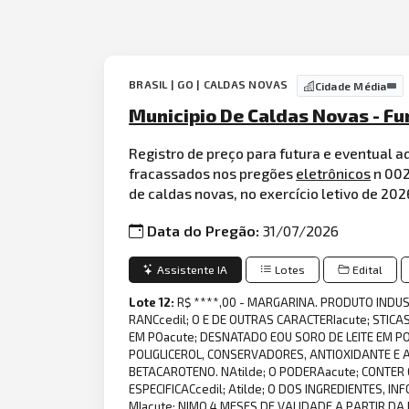
BRASIL | GO | CALDAS NOVAS
Cidade Média
Municipio De Caldas Novas - F
Registro de preço para futura e eventual a
fracassados nos pregões
eletrônicos
n 002
de caldas novas, no exercício letivo de 202
Data do Pregão:
31/07/2026
Assistente IA
Lotes
Edital
Lote 12:
R$ ****,00 - MARGARINA. PRODUTO INDUST
RANCcedil; O E DE OUTRAS CARACTERIacute; STICAS 
EM POacute; DESNATADO EOU SORO DE LEITE EM POacu
POLIGLICEROL, CONSERVADORES, ANTIOXIDANTE E A
BETACAROTENO. NAtilde; O PODERAacute; CONTER 
ESPECIFICACcedil; Atilde; O DOS INGREDIENTES, I
MIacute; NIMO 4 MESES DE VALIDADE A PARTIR DA