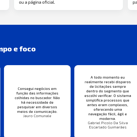
ou a página oficial.
pa
mpo e foco
A todo momento eu
realmente recebi disparos
de licitações sempre
Consegui negócios em
dentro do segmento que
função das informações
escolhi verificar. O sistema
colhidas no buscador. Não
simplifica processos que
há necessidade de
antes eram complexos,
pesquisar em diversos
oferecendo uma
meios de comunicação.
navegação fácil, ágil e
Jauro Comunale
moderna.
Gabriel Picolo Da Silva
Escarlado Guimarães