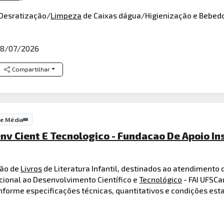
Desratização/
Limpeza
de Caixas dágua/Higienização e Bebedou
8/07/2026
Compartilhar
de Média
nv Cient E Tecnologico - Fundacao De Apoio In
ção de
Livros
de Literatura Infantil, destinados ao atendimento
cional ao Desenvolvimento Científico e
Tecnológico
- FAI UFSCa
onforme especificações técnicas, quantitativos e condições es