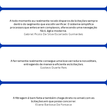
A todo momento eu realmente recebi disparos de licitações sempre
dentro do segmento que escolhi verificar. O sistema simplifica
processos que antes eram complexos, oferecendo uma navegação
fácil, ágil e moderna.
Gabriel Picolo Da Silva Escarlado Guimarães
A ferramenta realmente consegue uma boa varredura nos editais,
entregando de maneira eficiente as licitações.
Gustavo Duarte Reis
A filtragem é bem feita e também chega direto no email com as
licitações em que posso concorrer.
Eliane Barbosa Da Fonseca