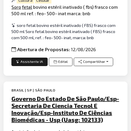
Cultura
Celular
Soro
fetal
bovino estéril inativado ( fbs) frasco com
500 ml ref. : feo- 500- inat marca: bnb
soro fetal bovino estéril inativado ( FBS) frasco com
500 ml Soro fetal bovino estéril inativado ( FBS) frasco
com 500 ml, ref. : feo- 500- inat, marca: bnb
Abertura de Propostas:
12/08/2026
Assistente IA
Edital
Compartilhar
BRASIL | SP | SÃO PAULO
Governo Do Estado De São Paulo/Esp-
Secretaria De Ciencia Tecnol E
Inovação/Esp-Instituto De Ciências
Biomédicas - Usp (Uasg: 102133)