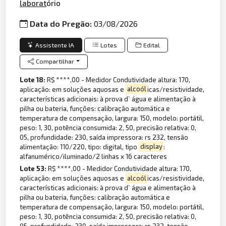
laborat
ório
Data do Pregão:
03/08/2026
Assistente IA
Lotes
Edital
Compartilhar
Lote 18:
R$ ****,00 - Medidor Condutividade altura: 170,
aplicação: em soluções aquosas e
alcoól
icas/resistividade,
características adicionais: à prova d` água e alimentação à
pilha ou bateria, funções: calibração automática e
temperatura de compensação, largura: 150, modelo: portátil,
peso: 1, 30, potência consumida: 2, 50, precisão relativa: 0,
05, profundidade: 230, saída impressora: rs 232, tensão
alimentação: 110/220, tipo: digital, tipo
display
:
alfanumérico/iluminado/2 linhas x 16 caracteres
Lote 53:
R$ ****,00 - Medidor Condutividade altura: 170,
aplicação: em soluções aquosas e
alcoól
icas/resistividade,
características adicionais: à prova d` água e alimentação à
pilha ou bateria, funções: calibração automática e
temperatura de compensação, largura: 150, modelo: portátil,
peso: 1, 30, potência consumida: 2, 50, precisão relativa: 0,