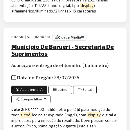
05, profundidade: 230, saída impressora: rs 232, tensão
alimentação: 110/220, tipo: digital, tipo
display
:
alfanumérico/iluminado/2 linhas x 16 caracteres
BRASIL | SP | BARUERI
Cidade Média
Municipio De Barueri - Secretaria De
Suprimentos
Aquisição e entrega de etilômetro ( bafômetro).
Data do Pregão:
28/07/2026
Assistente IA
Lotes
Edital
Compartilhar
Lote 2:
R$ ****,00 - Etilômetro portátil para medição do
teor
alcoól
ico no ar expirado ( mg/l), com
display
digital e
impressora para emissão do resultado. Deve possuir sensor
eletroquímico, homologação vigente junto à sen