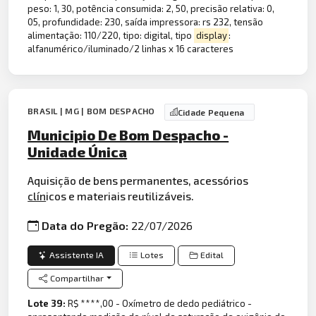
peso: 1, 30, potência consumida: 2, 50, precisão relativa: 0,
05, profundidade: 230, saída impressora: rs 232, tensão
alimentação: 110/220, tipo: digital, tipo
display
:
alfanumérico/iluminado/2 linhas x 16 caracteres
BRASIL | MG | BOM DESPACHO
Cidade Pequena
Municipio De Bom Despacho -
Unidade Única
Aquisição de bens permanentes, acessórios
clín
icos e materiais reutilizáveis.
Data do Pregão:
22/07/2026
Assistente IA
Lotes
Edital
Compartilhar
Lote 39:
R$ ****,00 - Oxímetro de dedo pediátrico -