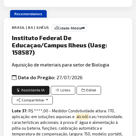
Recomendamos
BRASIL | BA | ILHÉUS
Cidade Média
Instituto Federal De
Educaçao/Campus Ilheus (Uasg:
158587)
Aquisição de materiais para setor de Biologia
Data do Pregão:
27/07/2026
Assistente IA
Lotes
Edital
Compartilhar
Lote 37:
R$ ****,00 - Medidor Condutividade altura: 170,
aplicação: em soluções aquosas e
alcoól
icas/resistividade,
características adicionais: à prova d` água e alimentação à
pilha ou bateria, funções: calibração automática e
temperatura de compensação, largura: 150, modelo: portátil,