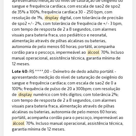
apresentando medição do nível de saturação de oxigênio do
sangue e frequência cardíaca, com escala de sao2 de spo2
de 35% a 100%, frequência cardíaca 30 - 250 bpm, com
resolução de 1%,
display
digital, com tolerância de precisão
de spo2 +/- 2%, com tolerância de frequência de +/- 3 bpm,
com tempo de resposta de 2 a 8 segundos, com alarmes
visuais para bateria fraca, uso pediátrico e neonatal,
alimentação através de pilhas alcalinas ou baterias,
autonomia de pelo menos 60 horas; portátil, acompanha
cordão para o pescoço, impermeável ao
álcool
70%. Incluso
manual operacional, assistência técnica, garantia mínima de
12 meses.
Lote 40:
R$ ****,00 - Oxímetro de dedo adulto portátil -
apresentando medição do nível de saturação de oxigênio do
sangue e frequência cardíaca; com escala de sao2 de 0 a
100%; frequência de pulso de 20 a 300bpm; com resolução
de
display
numérico com três dígitos; com tolerância 2%;
com tempo de resposta de 2 a 8 segundos, com alarmes
visuais para bateria fraca, alimentação através de pilhas
alcalinas ou baterias, autonomia de pelo menos 60 horas;
portátil, acompanha cordão para o pescoço, impermeável ao
álcool
70%. Incluso manual operacional, assistência técnica,
garantia mínima de 12 meses.