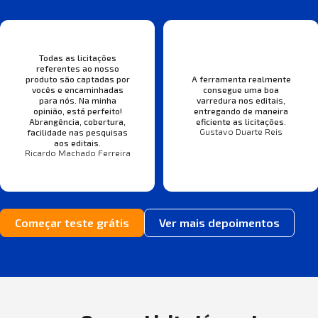
Todas as licitações
referentes ao nosso
produto são captadas por
A ferramenta realmente
vocês e encaminhadas
consegue uma boa
para nós. Na minha
varredura nos editais,
opinião, está perfeito!
entregando de maneira
Abrangência, cobertura,
eficiente as licitações.
Gustavo Duarte Reis
facilidade nas pesquisas
aos editais.
Ricardo Machado Ferreira
Começar teste grátis
Ver mais depoimentos