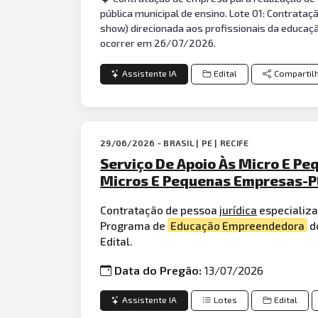
pública municipal de ensino. Lote 01: Contrata
show) direcionada aos profissionais da educaçã
ocorrer em 26/07/2026.
Assistente IA
Edital
Compartil
29/06/2026 - BRASIL | PE | RECIFE
Serviço De Apoio Às Micro E P
Micros E Pequenas Empresas-P
Contratação de pessoa
jurídica
especializa
Programa de
Educação Empreendedora
d
Edital.
Data do Pregão:
13/07/2026
Assistente IA
Lotes
Edital