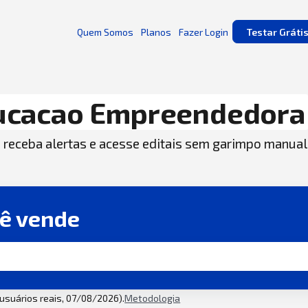
Quem Somos
Planos
Fazer Login
Testar Gráti
ucacao Empreendedora
, receba alertas e acesse editais sem garimpo manual
cê vende
2 usuários reais, 07/08/2026).
Metodologia