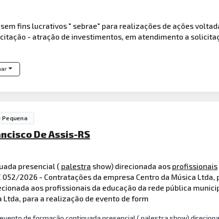
 sem fins lucrativos " sebrae" para realizações de ações volt
tação - atração de investimentos, em atendimento a solicitaç
har
e Pequena
ancisco De Assis-RS
uada presencial (
palestra
show) direcionada aos
profissionais
E 052/2026 - Contratações da empresa Centro da Música Ltda, 
ecionada aos profissionais da educação da rede pública munici
Ltda, para a realização de evento de form
evento de formação continuada presencial ( palestra show) direciona