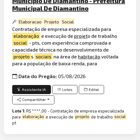
Municipio De Diamantino - Prefeitura
Municipal De Diamantino
Elaboracao
Projeto
Social
Contratação de empresa especializada para
elaboração
e execução de
projet
o de trabalho
social
- pts, com experiência comprovada e
capacidade técnica no desenvolvimento de
projeto
s
sociais
na área de
habitação
voltada
para a população de baixa renda, para
Data do Pregão:
05/08/2026
Assistente IA
Lotes
Edital
Compartilhar
Lote 1:
R$ ****,00 - Contratação de empresa especializada
para
elaboração
e execução de
projeto
de trabalho
social
pt