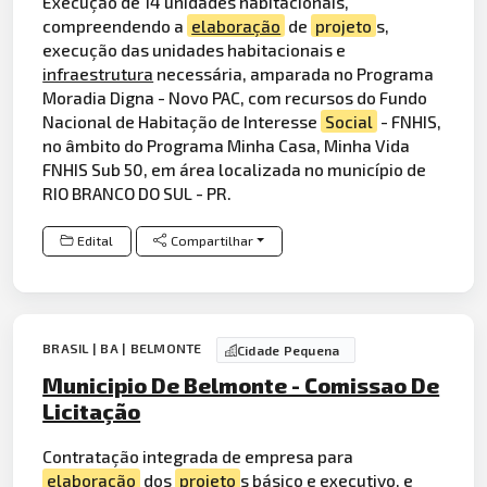
Execução de 14 unidades habitacionais,
compreendendo a
elaboração
de
projeto
s,
execução das unidades habitacionais e
infraestrutura
necessária, amparada no Programa
Moradia Digna - Novo PAC, com recursos do Fundo
Nacional de Habitação de Interesse
Social
- FNHIS,
no âmbito do Programa Minha Casa, Minha Vida
FNHIS Sub 50, em área localizada no município de
RIO BRANCO DO SUL - PR.
Edital
Compartilhar
BRASIL | BA | BELMONTE
Cidade Pequena
Municipio De Belmonte - Comissao De
Licitação
Contratação integrada de empresa para
elaboração
dos
projeto
s básico e executivo, e