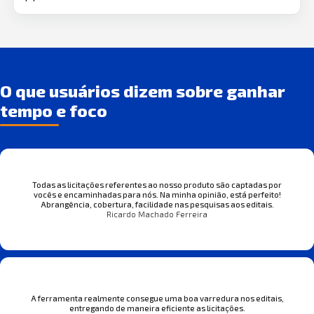
O que usuários dizem sobre ganhar
tempo e foco
Todas as licitações referentes ao nosso produto são captadas por
vocês e encaminhadas para nós. Na minha opinião, está perfeito!
Abrangência, cobertura, facilidade nas pesquisas aos editais.
Ricardo Machado Ferreira
A ferramenta realmente consegue uma boa varredura nos editais,
entregando de maneira eficiente as licitações.