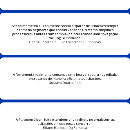
A todo momento eu realmente recebi disparos de licitações sempre
dentro do segmento que escolhi verificar. O sistema simplifica
processos que antes eram complexos, oferecendo uma navegação
fácil, ágil e moderna.
Gabriel Picolo Da Silva Escarlado Guimarães
A ferramenta realmente consegue uma boa varredura nos editais,
entregando de maneira eficiente as licitações.
Gustavo Duarte Reis
A filtragem é bem feita e também chega direto no email com as
licitações em que posso concorrer.
Eliane Barbosa Da Fonseca