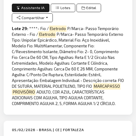
Assistente IA
Lotes
Edital
Compartilhar
Lote 29:
****- Fio /
Eletrodo
P/Marca- Passo Temporário
Externo - Fio /
Eletrodo
P/Marca- Passo Temporário Externo
Tipo: Unipolar Epicárdico, Material Fio: Aço Inoxidável,
Modelo Fio: Multifilamentar, Componente Fio:
C/Revestimento Isolante, Diâmetro Fio: 2- 0, Comprimento
Fio: Cerca De 60 CM, Tipo Agulhas: Reta E 1/2 Círculo Nas
Extremidades, Modelo Agulhas: Cortante E Cilíndrica,
Comprimento Agulhas: Cerca De 60 E 26 MM, Componente
Agulha: C/Ponto De Ruptura, Esterilidade: Estéril,
Apresentação: Embalagem Individual - Descrição correta: FIO
DE SUTURA, MATERIAL POLIETILENO, TIPO FIO
MARCAPASSO
PROVISÓRIO
ADULTO, COR AZUL, CARACTERÍSTICAS
ADICIONAIS COM AGULHA, TIPO AGULHA CORTANTE,
COMPRIMENTO AGULHA 2, 5, FORMA AGULHA 1/2 CÍRCULO.
05/02/2026 - BRASIL | CE | FORTALEZA