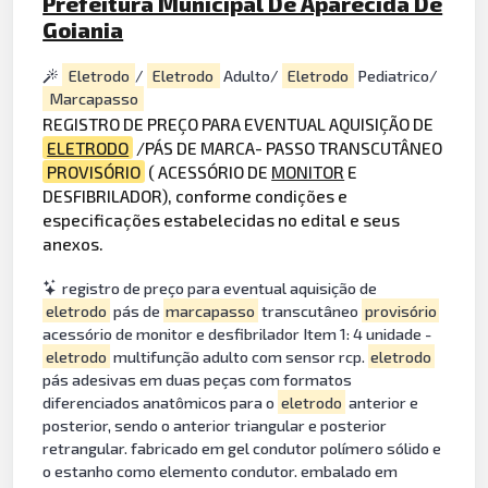
Prefeitura Municipal De Aparecida De
Goiania
Eletrodo
/
Eletrodo
Adulto/
Eletrodo
Pediatrico/
Marcapasso
REGISTRO DE PREÇO PARA EVENTUAL AQUISIÇÃO DE
ELETRODO
/PÁS DE MARCA- PASSO TRANSCUTÂNEO
PROVISÓRIO
( ACESSÓRIO DE
MONITOR
E
DESFIBRILADOR), conforme condições e
especificações estabelecidas no edital e seus
anexos.
registro de preço para eventual aquisição de
eletrodo
pás de
marcapasso
transcutâneo
provisório
acessório de monitor e desfibrilador Item 1: 4 unidade -
eletrodo
multifunção adulto com sensor rcp.
eletrodo
pás adesivas em duas peças com formatos
diferenciados anatômicos para o
eletrodo
anterior e
posterior, sendo o anterior triangular e posterior
retrangular. fabricado em gel condutor polímero sólido e
o estanho como elemento condutor. embalado em