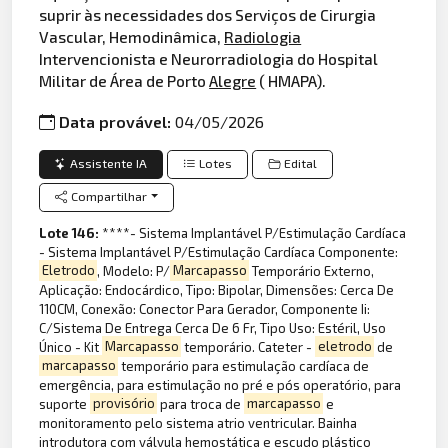
suprir às necessidades dos Serviços de Cirurgia
Vascular, Hemodinâmica,
Radiologia
Intervencionista e Neurorradiologia do Hospital
Militar de Área de Porto
Alegre
( HMAPA).
Data provável:
04/05/2026
Assistente IA
Lotes
Edital
Compartilhar
Lote 146:
****- Sistema Implantável P/Estimulação Cardíaca
- Sistema Implantável P/Estimulação Cardíaca Componente:
Eletrodo
, Modelo: P/
Marcapasso
Temporário Externo,
Aplicação: Endocárdico, Tipo: Bipolar, Dimensões: Cerca De
110CM, Conexão: Conector Para Gerador, Componente Ii:
C/Sistema De Entrega Cerca De 6 Fr, Tipo Uso: Estéril, Uso
Único - Kit
Marcapasso
temporário. Cateter -
eletrodo
de
marcapasso
temporário para estimulação cardíaca de
emergência, para estimulação no pré e pós operatório, para
suporte
provisório
para troca de
marcapasso
e
monitoramento pelo sistema atrio ventricular. Bainha
introdutora com válvula hemostática e escudo plástico