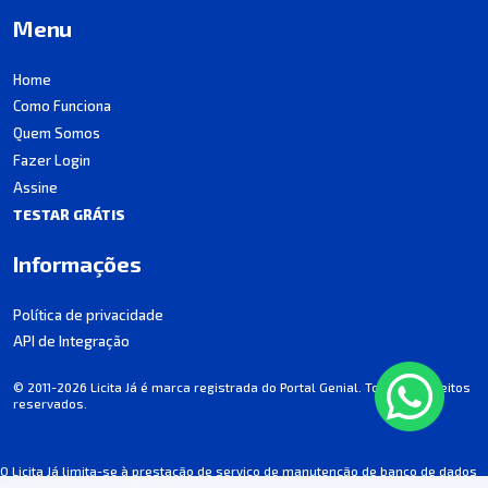
Menu
Home
Como Funciona
Quem Somos
Fazer Login
Assine
TESTAR GRÁTIS
Informações
Política de privacidade
API de Integração
© 2011-2026 Licita Já é marca registrada do Portal Genial. Todos os direitos
reservados.
O Licita Já limita-se à prestação de serviço de manutenção de banco de dados
de licitações, não participando dos processos.