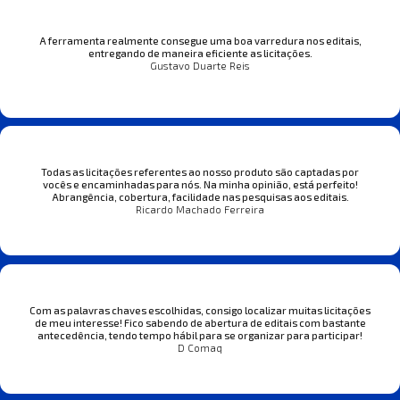
A ferramenta realmente consegue uma boa varredura nos editais,
entregando de maneira eficiente as licitações.
Gustavo Duarte Reis
Todas as licitações referentes ao nosso produto são captadas por
vocês e encaminhadas para nós. Na minha opinião, está perfeito!
Abrangência, cobertura, facilidade nas pesquisas aos editais.
Ricardo Machado Ferreira
Com as palavras chaves escolhidas, consigo localizar muitas licitações
de meu interesse! Fico sabendo de abertura de editais com bastante
antecedência, tendo tempo hábil para se organizar para participar!
D Comaq