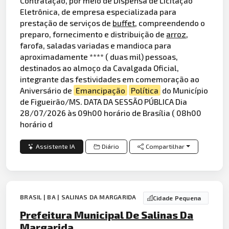
Contratação, por meio de Dispensa de Licitação
Eletrônica, de empresa especializada para
prestação de serviços de
buffet
, compreendendo o
preparo, fornecimento e distribuição de
arroz
,
farofa, saladas variadas e mandioca para
aproximadamente **** ( duas mil) pessoas,
destinados ao almoço da Cavalgada Oficial,
integrante das festividades em comemoração ao
Aniversário de
Emancipação
Política
do Município
de Figueirão/MS. DATA DA SESSÃO PÚBLICA Dia
28/07/2026 às 09h00 horário de Brasília ( 08h00
horário d
Assistente IA
Diário
Compartilhar
BRASIL | BA | SALINAS DA MARGARIDA
Cidade Pequena
Prefeitura Municipal De Salinas Da
Margarida