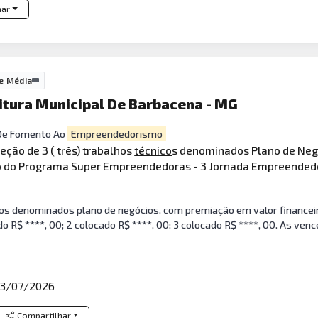
har
e Média
itura Municipal De Barbacena - MG
 De Fomento Ao
Empreendedorismo
eção de 3 ( três) trabalhos
técnico
s denominados Plano de Neg
ro do Programa Super Empreendedoras - 3 Jornada Empreended
os denominados plano de negócios, com premiação em valor financeiro
do R$ ****, 00; 2 colocado R$ ****, 00; 3 colocado R$ ****, 00. As v
3/07/2026
Compartilhar