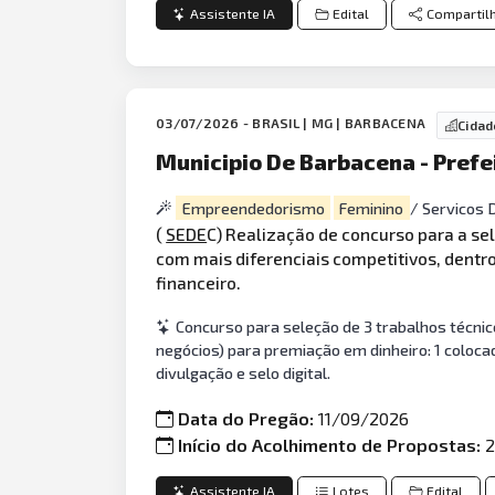
Assistente IA
Edital
Compartil
03/07/2026 - BRASIL | MG | BARBACENA
Cidad
Municipio De Barbacena - Prefe
Empreendedorismo
Feminino
/ Servicos
(
SEDE
C) Realização de concurso para a sel
com mais diferenciais competitivos, dent
financeiro.
Concurso para seleção de 3 trabalhos técnic
negócios) para premiação em dinheiro: 1 coloca
divulgação e selo digital.
Data do Pregão:
11/09/2026
Início do Acolhimento de Propostas:
2
Assistente IA
Lotes
Edital