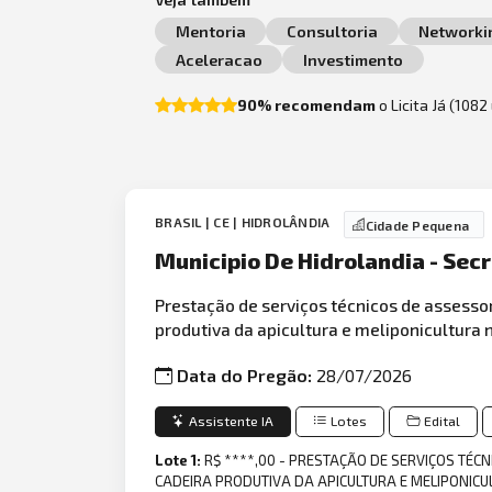
Mentoria
Consultoria
Networki
Aceleracao
Investimento
90% recomendam
o Licita Já (108
BRASIL | CE | HIDROLÂNDIA
Cidade Pequena
Municipio De Hidrolandia - Se
Prestação de serviços técnicos de assesso
produtiva da apicultura e meliponicultura n
Data do Pregão:
28/07/2026
Assistente IA
Lotes
Edital
Lote 1:
R$ ****,00 - PRESTAÇÃO DE SERVIÇOS TÉ
CADEIRA PRODUTIVA DA APICULTURA E MELIPONICUL