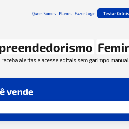
Quem Somos
Planos
Fazer Login
Testar Gráti
preendedorismo
Femi
, receba alertas e acesse editais sem garimpo manual
cê vende