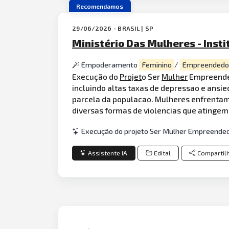
Recomendamos
29/06/2026 - BRASIL | SP
Ministério Das Mulheres - Insti
Empoderamento
Feminino
/
Empreendedo
Execução do
Projet
o Ser
Mulher
Empreended
incluindo altas taxas de depressao e ansie
parcela da populacao. Mulheres enfrentam 
diversas formas de violencias que atingem 
Execução do projeto Ser Mulher Empreendedo
Assistente IA
Edital
Compartil