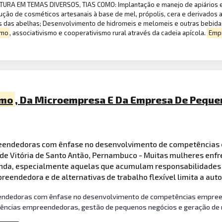
RA EM TEMAS DIVERSOS, TIAS COMO: Implantação e manejo de apiários e m
ução de cosméticos artesanais à base de mel, própolis, cera e derivados
s das abelhas; Desenvolvimento de hidromeis e melomeis e outras bebidas
smo
, associativismo e cooperativismo rural através da cadeia apícola.
Emp
smo
, Da Microempresa E Da Empresa De Pequen
eendedoras com ênfase no desenvolvimento de competência
 de Vitória de Santo Antão, Pernambuco - Muitas mulheres enf
enda, especialmente aquelas que acumulam responsabilidades
preendedora e de alternativas de trabalho flexível limita a au
ndedoras com ênfase no desenvolvimento de competências empreen
ências empreendedoras, gestão de pequenos negócios e geração de 