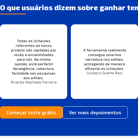
O que usuários dizem sobre ganhar te
Todas as licitações
referentes ao nosso
produto são captadas por
A ferramenta realmente
vocês e encaminhadas
consegue uma boa
para nós. Na minha
varredura nos editais,
opinião, está perfeito!
entregando de maneira
Abrangência, cobertura,
eficiente as licitações.
Gustavo Duarte Reis
facilidade nas pesquisas
aos editais.
Ricardo Machado Ferreira
Começar teste grátis
Ver mais depoimentos