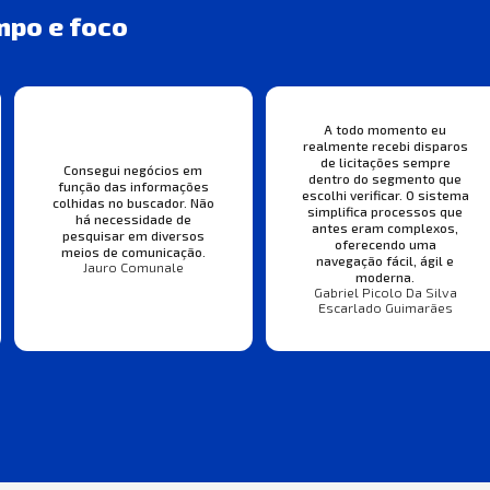
mpo e foco
A todo momento eu
realmente recebi disparos
de licitações sempre
Consegui negócios em
dentro do segmento que
função das informações
escolhi verificar. O sistema
colhidas no buscador. Não
simplifica processos que
há necessidade de
antes eram complexos,
pesquisar em diversos
oferecendo uma
meios de comunicação.
navegação fácil, ágil e
Jauro Comunale
moderna.
Gabriel Picolo Da Silva
Escarlado Guimarães