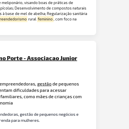
eliponário, visando boas de práticas de
 apícolas; Desenvolvimento de compostos naturais
 à base de mel de abelha; Regularização sanitária
reendedorismo
rural
feminino
, com foco na
o Porte - Associacao Junior
s empreendedoras,
gestão
de pequenos
rentam dificuldades para acessar
 familiares, como mães de crianças com
tonomia
dedoras, gestão de pequenos negócios e
renda para mulheres.