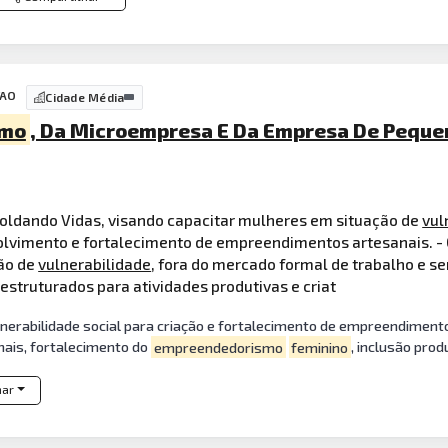
TAO
Cidade Média
smo
, Da Microempresa E Da Empresa De Pequeno
Moldando Vidas, visando capacitar mulheres em situação de
vul
volvimento e fortalecimento de empreendimentos artesanais. - 
ão de
vulnerabilidade
, fora do mercado formal de trabalho e se
estruturados para atividades produtivas e criat
nerabilidade social para criação e fortalecimento de empreendimento
ais, fortalecimento do
empreendedorismo
feminino
, inclusão prod
har