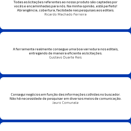
Todas as licitações referentes ao nosso produto são captadas por
vocês e encaminhadas para nós. Na minha opinião, está perfeito!
Abrangência, cobertura, facilidade nas pesquisas aos editais.
Ricardo Machado Ferreira
A ferramenta realmente consegue uma boa varredura nos editais,
entregando de maneira eficiente as licitações.
Gustavo Duarte Reis
Consegui negócios em função das informações colhidas no buscador.
Não há necessidade de pesquisar em diversos meios de comunicação.
Jauro Comunale