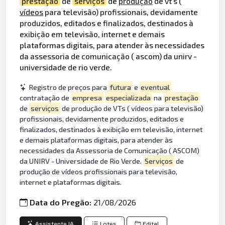
prestação
de
serviços
de
produção
de vt s (
vídeos
para televisão) profissionais, devidamente
produzidos, editados e finalizados, destinados à
exibição em televisão, internet e demais
plataformas digitais, para atender às necessidades
da assessoria de comunicação ( ascom) da unirv -
universidade de rio verde.
Registro de preços para
futura
e
eventual
contratação de
empresa
especializada
na
prestação
de
serviços
de produção de VTs ( vídeos para televisão)
profissionais, devidamente produzidos, editados e
finalizados, destinados à exibição em televisão, internet
e demais plataformas digitais, para atender às
necessidades da Assessoria de Comunicação ( ASCOM)
da UNIRV - Universidade de Rio Verde.
Serviços
de
produção de vídeos profissionais para televisão,
internet e plataformas digitais.
Data do Pregão:
21/08/2026
Assistente IA
Lotes
Edital