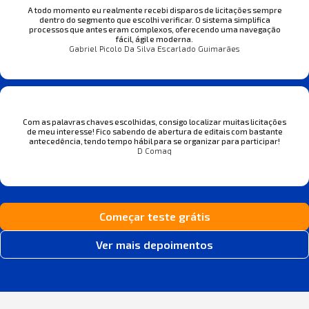
A todo momento eu realmente recebi disparos de licitações sempre
dentro do segmento que escolhi verificar. O sistema simplifica
processos que antes eram complexos, oferecendo uma navegação
fácil, ágil e moderna.
Gabriel Picolo Da Silva Escarlado Guimarães
Com as palavras chaves escolhidas, consigo localizar muitas licitações
de meu interesse! Fico sabendo de abertura de editais com bastante
antecedência, tendo tempo hábil para se organizar para participar!
D Comaq
Começar teste grátis
Ver mais depoimentos