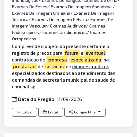
Imunologicos/ Exames De Sangue/ Exames De Urina/
Exames De Fezes/ Exames De Imagem Abdominal/
Exames De Imagem Craniana/ Exames De Imagem
Toracica/ Exames De Imagem Pelvica/ Exames De
Imagem Vascular/ Exames Auditivos/ Exames
Endoscopicos/ Exames Urodinamicos/ Exames
Ortopedicos
Compreende o objeto do presente certame o
registro de precos para
futura
e
eventual
contratacao de
empresa
especializada
na
prestacao
de
servicos
de
exames
medicos
especializados destinados ao atendimento das
demandas da secretaria municipal de saude de
conchal sp.
Data do Pregão:
11/09/2026
Lotes
Edital
Compartilhar