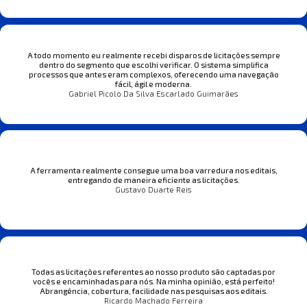
A todo momento eu realmente recebi disparos de licitações sempre
dentro do segmento que escolhi verificar. O sistema simplifica
processos que antes eram complexos, oferecendo uma navegação
fácil, ágil e moderna.
Gabriel Picolo Da Silva Escarlado Guimarães
A ferramenta realmente consegue uma boa varredura nos editais,
entregando de maneira eficiente as licitações.
Gustavo Duarte Reis
Todas as licitações referentes ao nosso produto são captadas por
vocês e encaminhadas para nós. Na minha opinião, está perfeito!
Abrangência, cobertura, facilidade nas pesquisas aos editais.
Ricardo Machado Ferreira