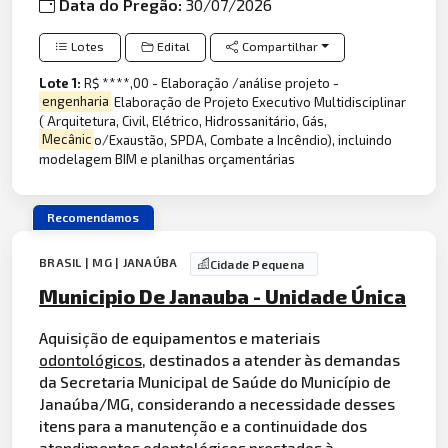
Data do Pregão:
30/07/2026
Lotes
Edital
Compartilhar
Lote 1:
R$ ****,00 - Elaboração /análise projeto -
engenharia
Elaboração de Projeto Executivo Multidisciplinar
( Arquitetura, Civil, Elétrico, Hidrossanitário, Gás,
Mecânic
o/Exaustão, SPDA, Combate a Incêndio), incluindo
modelagem BIM e planilhas orçamentárias
Recomendamos
BRASIL | MG | JANAÚBA
Cidade Pequena
Municipio De Janauba - Unidade Única
Aquisição de equipamentos e materiais
odontológicos
, destinados a atender às demandas
da Secretaria Municipal de Saúde do Município de
Janaúba/MG, considerando a necessidade desses
itens para a manutenção e a continuidade dos
atendimentos odontológicos prestados à