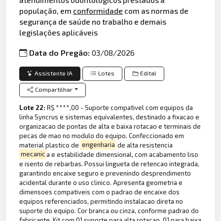
população, em
conformidade
com as normas de
segurança de saúde no trabalho e demais
legislações aplicáveis
Data do Pregão:
03/08/2026
Assistente IA
Lotes
Edital
Compartilhar
Lote 22:
R$ ****,00 - Suporte compativel com equipos da
linha Syncrus e sistemas equivalentes, destinado a fixacao e
organizacao de pontas de alta e baixa rotacao e terminais de
pecas de mao no modulo do equipo. Confeccionado em
material plastico de
engenharia
de alta resistencia
mecanic
a e estabilidade dimensional, com acabamento liso
e isento de rebarbas. Possui lingueta de retencao integrada,
garantindo encaixe seguro e prevenindo desprendimento
acidental durante o uso clinico. Apresenta geometria e
dimensoes compativeis com o padrao de encaixe dos
equipos referenciados, permitindo instalacao direta no
suporte do equipo. Cor branca ou cinza, conforme padrao do
fabricante. Kit com 01 suporte para alta rotacao, 01 para baixa