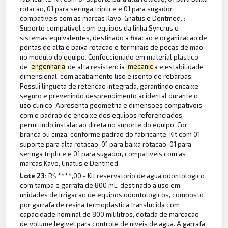
rotacao, 01 para seringa triplice e 01 para sugador,
compativeis com as marcas Kavo, Gnatus e Dentmed. :
Suporte compativel com equipos da linha Syncrus e
sistemas equivalentes, destinado a fixacao e organizacao de
pontas de alta e baixa rotacao e terminais de pecas de mao
no modulo do equipo. Confeccionado em material plastico
de
engenharia
de alta resistencia
mecanic
a e estabilidade
dimensional, com acabamento liso e isento de rebarbas.
Possui lingueta de retencao integrada, garantindo encaixe
seguro e prevenindo desprendimento acidental durante o
uso clinico. Apresenta geometria e dimensoes compativeis
com o padrao de encaixe dos equipos referenciados,
permitindo instalacao direta no suporte do equipo. Cor
branca ou cinza, conforme padrao do fabricante. Kit com 01
suporte para alta rotacao, 01 para baixa rotacao, 01 para
seringa triplice e 01 para sugador, compativeis com as
marcas Kavo, Gnatus e Dentmed.
Lote 23:
R$ ****,00 - Kit reservatorio de agua odontologico
com tampa e garrafa de 800 mL, destinado a uso em
unidades de irrigacao de equipos odontologicos, composto
por garrafa de resina termoplastica translucida com
capacidade nominal de 800 mililitros, dotada de marcacao
de volume legivel para controle de niveis de agua. A garrafa