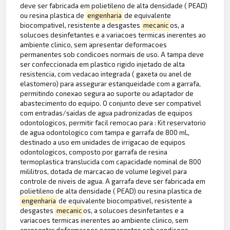
deve ser fabricada em polietileno de alta densidade ( PEAD)
ou resina plastica de
engenharia
de equivalente
biocompativel, resistente a desgastes
mecanic
os, a
solucoes desinfetantes e a variacoes termicas inerentes ao
ambiente clinico, sem apresentar deformacoes
permanentes sob condicoes normais de uso. A tampa deve
ser confeccionada em plastico rigido injetado de alta
resistencia, com vedacao integrada ( gaxeta ou anel de
elastomero) para assegurar estanqueidade com a garrafa,
permitindo conexao segura ao suporte ou adaptador de
abastecimento do equipo. O conjunto deve ser compativel
com entradas/saidas de agua padronizadas de equipos
odontologicos, permitir facil remocao para : Kit reservatorio
de agua odontologico com tampa e garrafa de 800 mL,
destinado a uso em unidades de irrigacao de equipos
odontologicos, composto por garrafa de resina
termoplastica translucida com capacidade nominal de 800
mililitros, dotada de marcacao de volume legivel para
controle de niveis de agua. A garrafa deve ser fabricada em
polietileno de alta densidade ( PEAD) ou resina plastica de
engenharia
de equivalente biocompativel, resistente a
desgastes
mecanic
os, a solucoes desinfetantes e a
variacoes termicas inerentes ao ambiente clinico, sem