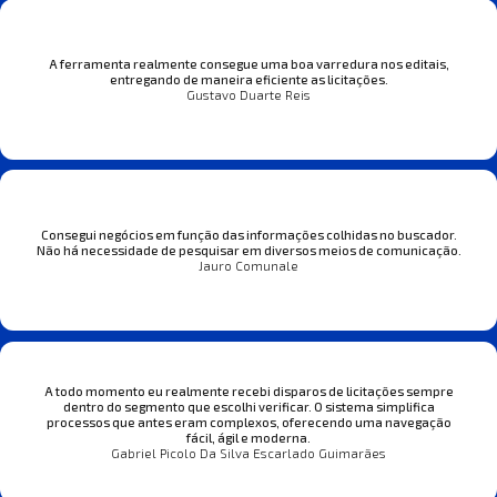
A ferramenta realmente consegue uma boa varredura nos editais,
entregando de maneira eficiente as licitações.
Gustavo Duarte Reis
Consegui negócios em função das informações colhidas no buscador.
Não há necessidade de pesquisar em diversos meios de comunicação.
Jauro Comunale
A todo momento eu realmente recebi disparos de licitações sempre
dentro do segmento que escolhi verificar. O sistema simplifica
processos que antes eram complexos, oferecendo uma navegação
fácil, ágil e moderna.
Gabriel Picolo Da Silva Escarlado Guimarães