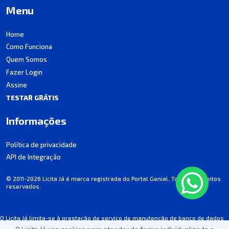
Menu
Home
Como Funciona
Quem Somos
Fazer Login
Assine
TESTAR GRÁTIS
Informações
Política de privacidade
API de Integração
© 2011-2026 Licita Já é marca registrada do Portal Genial. Todos os direitos
reservados.
O Licita Já limita-se à prestação de serviço de manutenção de banco de dados
de licitações, não participando dos processos.