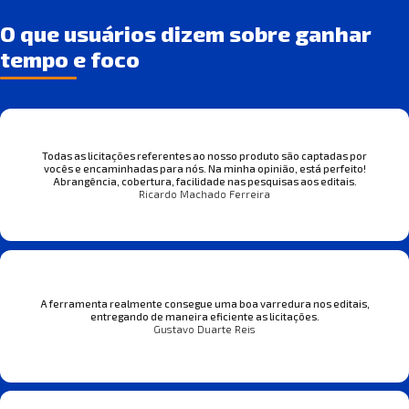
O que usuários dizem sobre ganhar
tempo e foco
Todas as licitações referentes ao nosso produto são captadas por
vocês e encaminhadas para nós. Na minha opinião, está perfeito!
Abrangência, cobertura, facilidade nas pesquisas aos editais.
Ricardo Machado Ferreira
A ferramenta realmente consegue uma boa varredura nos editais,
entregando de maneira eficiente as licitações.
Gustavo Duarte Reis