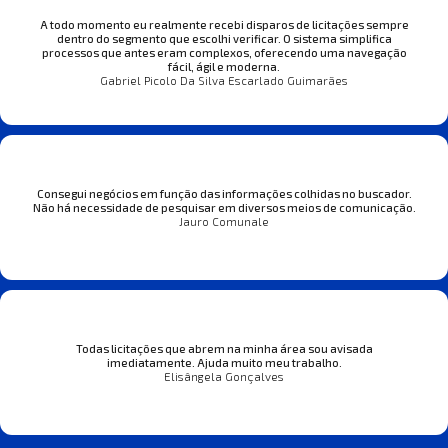
A todo momento eu realmente recebi disparos de licitações sempre
dentro do segmento que escolhi verificar. O sistema simplifica
processos que antes eram complexos, oferecendo uma navegação
fácil, ágil e moderna.
Gabriel Picolo Da Silva Escarlado Guimarães
Consegui negócios em função das informações colhidas no buscador.
Não há necessidade de pesquisar em diversos meios de comunicação.
Jauro Comunale
Todas licitações que abrem na minha área sou avisada
imediatamente. Ajuda muito meu trabalho.
Elisângela Gonçalves