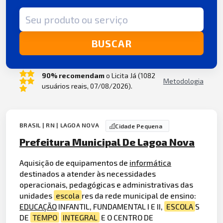
Termo de busca
BUSCAR
90% recomendam
o Licita Já (1082
Metodologia
usuários reais, 07/08/2026).
BRASIL | RN | LAGOA NOVA
Cidade Pequena
Prefeitura Municipal De Lagoa Nova
Aquisição de equipamentos de
informática
destinados a atender às necessidades
operacionais, pedagógicas e administrativas das
unidades
escola
res da rede municipal de ensino:
EDUCAÇÃO
INFANTIL, FUNDAMENTAL I E II,
ESCOLA
S
DE
TEMPO
INTEGRAL
E O CENTRO DE