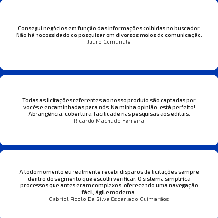
Consegui negócios em função das informações colhidas no buscador.
Não há necessidade de pesquisar em diversos meios de comunicação.
Jauro Comunale
Todas as licitações referentes ao nosso produto são captadas por
vocês e encaminhadas para nós. Na minha opinião, está perfeito!
Abrangência, cobertura, facilidade nas pesquisas aos editais.
Ricardo Machado Ferreira
A todo momento eu realmente recebi disparos de licitações sempre
dentro do segmento que escolhi verificar. O sistema simplifica
processos que antes eram complexos, oferecendo uma navegação
fácil, ágil e moderna.
Gabriel Picolo Da Silva Escarlado Guimarães