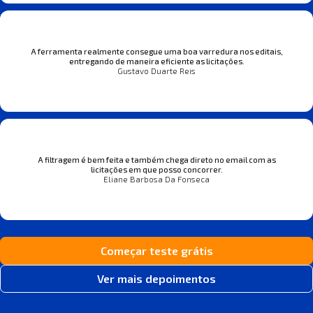
A ferramenta realmente consegue uma boa varredura nos editais,
entregando de maneira eficiente as licitações.
Gustavo Duarte Reis
A filtragem é bem feita e também chega direto no email com as
licitações em que posso concorrer.
Eliane Barbosa Da Fonseca
Começar teste grátis
Ver mais depoimentos