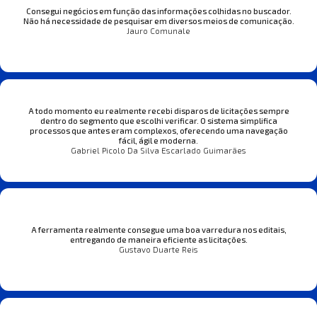
Consegui negócios em função das informações colhidas no buscador.
Não há necessidade de pesquisar em diversos meios de comunicação.
Jauro Comunale
A todo momento eu realmente recebi disparos de licitações sempre
dentro do segmento que escolhi verificar. O sistema simplifica
processos que antes eram complexos, oferecendo uma navegação
fácil, ágil e moderna.
Gabriel Picolo Da Silva Escarlado Guimarães
A ferramenta realmente consegue uma boa varredura nos editais,
entregando de maneira eficiente as licitações.
Gustavo Duarte Reis