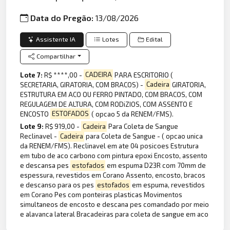
Data do Pregão:
13/08/2026
Assistente IA
Lotes
Edital
Compartilhar
Lote 7:
R$ ****,00 -
CADEIRA
PARA ESCRITORIO (
SECRETARIA, GIRATORIA, COM BRACOS) -
Cadeira
GIRATORIA,
ESTRUTURA EM ACO OU FERRO PINTADO, COM BRACOS, COM
REGULAGEM DE ALTURA, COM RODiZIOS, COM ASSENTO E
ENCOSTO
ESTOFADOS
( opcao 5 da RENEM/FMS).
Lote 9:
R$ 919,00 -
Cadeira
Para Coleta de Sangue
Reclinavel -
Cadeira
para Coleta de Sangue - ( opcao unica
da RENEM/FMS). Reclinavel em ate 04 posicoes Estrutura
em tubo de aco carbono com pintura epoxi Encosto, assento
e descansa pes
estofados
em espuma D23R com 70mm de
espessura, revestidos em Corano Assento, encosto, bracos
e descanso para os pes
estofados
em espuma, revestidos
em Corano Pes com ponteiras plasticas Movimentos
simultaneos de encosto e descana pes comandado por meio
e alavanca lateral Bracadeiras para coleta de sangue em aco