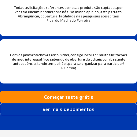
Todas as licitações referentes ao nosso produto são captadas por
vocês e encaminhadas para nós. Na minha opinião, está perfeito!
Abrangência, cobertura, facilidade nas pesquisas aos editais.
Ricardo Machado Ferreira
Com as palavras chaves escolhidas, consigo localizar muitas licitações
de meu interesse! Fico sabendo de abertura de editais com bastante
antecedência, tendo tempo hábil para se organizar para participar!
D Comaq
Começar teste grátis
Ver mais depoimentos