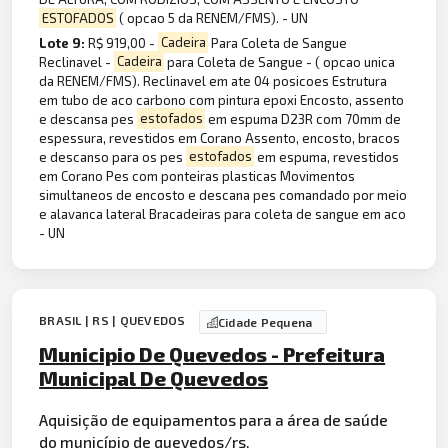
ESTOFADOS
( opcao 5 da RENEM/FMS). - UN
Lote 9:
R$ 919,00 -
Cadeira
Para Coleta de Sangue
Reclinavel -
Cadeira
para Coleta de Sangue - ( opcao unica
da RENEM/FMS). Reclinavel em ate 04 posicoes Estrutura
em tubo de aco carbono com pintura epoxi Encosto, assento
e descansa pes
estofados
em espuma D23R com 70mm de
espessura, revestidos em Corano Assento, encosto, bracos
e descanso para os pes
estofados
em espuma, revestidos
em Corano Pes com ponteiras plasticas Movimentos
simultaneos de encosto e descana pes comandado por meio
e alavanca lateral Bracadeiras para coleta de sangue em aco
- UN
BRASIL | RS | QUEVEDOS
Cidade Pequena
Municipio De Quevedos - Prefeitura
Municipal De Quevedos
Aquisição de equipamentos para a área de saúde
do município de quevedos/rs.