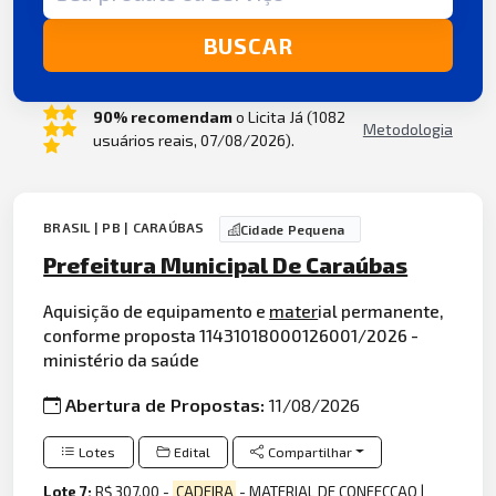
BUSCAR
90% recomendam
o Licita Já (1082
Metodologia
usuários reais, 07/08/2026).
BRASIL | PB | CARAÚBAS
Cidade Pequena
Prefeitura Municipal De Caraúbas
Aquisição de equipamento e
mater
ial permanente,
conforme proposta 11431018000126001/2026 -
ministério da saúde
Abertura de Propostas:
11/08/2026
Lotes
Edital
Compartilhar
Lote 7:
R$ 307,00 -
CADEIRA
- MATERIAL DE CONFECCAO |