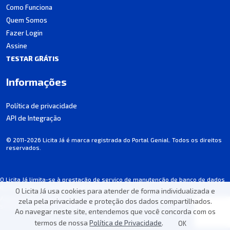
Como Funciona
Quem Somos
Fazer Login
Assine
TESTAR GRÁTIS
Informações
Política de privacidade
API de Integração
© 2011-2026 Licita Já é marca registrada do Portal Genial. Todos os direitos
reservados.
O Licita Já limita-se à prestação de serviço de manutenção de banco de dados
de licitações, não participando dos processos.
O Licita Já usa cookies para atender de forma individualizada e
Algumas informações podem apresentar incorreções involuntárias. Consulte
zela pela privacidade e proteção dos dados compartilhados.
sempre o edital de cada licitação.
Ao navegar neste site, entendemos que você concorda com os
termos de nossa
Política de Privacidade
.
OK