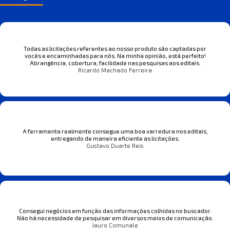
Todas as licitações referentes ao nosso produto são captadas por
vocês e encaminhadas para nós. Na minha opinião, está perfeito!
Abrangência, cobertura, facilidade nas pesquisas aos editais.
Ricardo Machado Ferreira
A ferramenta realmente consegue uma boa varredura nos editais,
entregando de maneira eficiente as licitações.
Gustavo Duarte Reis
Consegui negócios em função das informações colhidas no buscador.
Não há necessidade de pesquisar em diversos meios de comunicação.
Jauro Comunale