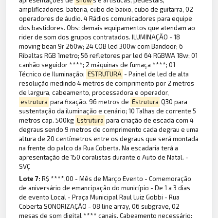
apresentações de
show
s e artísticas, pedestais,
amplificadores, bateria, cubo de baixo, cubo de guitarra, 02
operadores de áudio. 4 Rádios comunicadores para equipe
dos bastidores. Obs: demais equipamentos que atendam ao
rider de som dos grupos contratados. ILUMINAÇÃO - 18
moving bean 9r 260w; 24 COB led 300w com Bandoor; 6
Ribaltas RGB 1metro; 56 refletores par led 64 RGBWA 18w; 01
canhão seguidor ****; 2 máquinas de fumaça ****; 01
Técnico de Iluminação;
ESTRUTURA
- Painel de led de alta
resolução medindo 4 metros de comprimento por 2 metros
de largura, cabeamento, processadora e operador,
estrutura
para fixação. 96 metros de
Estrutura
Q30 para
sustentação da iluminação e cenário; 10 Talhas de corrente 5
metros cap. 500kg
Estrutura
para criação de escada com 4
degraus sendo 9 metros de comprimento cada degrau e uma
altura de 20 centímetros entre os degraus que será montada
na frente do palco da Rua Coberta. Na escadaria terá a
apresentação de 150 coralistas durante o Auto de Natal. -
SVÇ
Lote 7:
R$ ****,00 - Mês de Março Evento - Comemoração
de aniversário de emancipação do município - De 1 a 3 dias
de evento Local - Praça Municipal Raul Luiz Gobbi - Rua
Coberta SONORIZAÇÃO - 08 line array, 06 subgrave, 02
mesas de som digital **** canais, Cabeamento necessário;