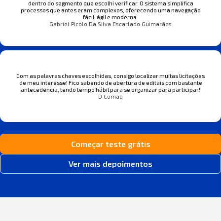
dentro do segmento que escolhi verificar. O sistema simplifica
processos que antes eram complexos, oferecendo uma navegação
fácil, ágil e moderna.
Gabriel Picolo Da Silva Escarlado Guimarães
Com as palavras chaves escolhidas, consigo localizar muitas licitações
de meu interesse! Fico sabendo de abertura de editais com bastante
antecedência, tendo tempo hábil para se organizar para participar!
D Comaq
Começar teste grátis
Ver mais depoimentos