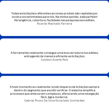
Todas as licitações referentes ao nosso produto são captadas por
vocês e encaminhadas para nós. Na minha opinião, está perfeito!
Abrangência, cobertura, facilidade nas pesquisas aos editais.
Ricardo Machado Ferreira
A ferramenta realmente consegue uma boa varredura nos editais,
entregando de maneira eficiente as licitações.
Gustavo Duarte Reis
A todo momento eu realmente recebi disparos de licitações sempre
dentro do segmento que escolhi verificar. O sistema simplifica
processos que antes eram complexos, oferecendo uma navegação
fácil, ágil e moderna.
Gabriel Picolo Da Silva Escarlado Guimarães