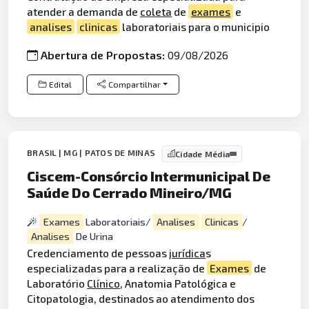
atender a demanda de
coleta
de
exames
e
analises
clinicas
laboratoriais para o municipio
Abertura de Propostas:
09/08/2026
Edital
Compartilhar
BRASIL | MG | PATOS DE MINAS
Cidade Média
Ciscem-Consórcio Intermunicipal De
Saúde Do Cerrado Mineiro/MG
Exames
Laboratoriais/
Analises
Clinicas
/
Analises
De Urina
Credenciamento de pessoas
jurídica
s
especializadas para a realização de
Exames
de
Laboratório
Clínico
, Anatomia Patológica e
Citopatologia, destinados ao atendimento dos