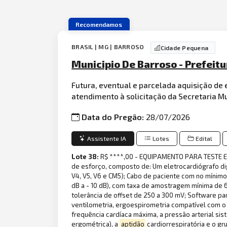
Recomendamos
BRASIL | MG | BARROSO
Cidade Pequena
Municipio De Barroso - Prefeit
Futura, eventual e parcelada aquisição d
atendimento à solicitação da Secretaria M
Data do Pregão:
28/07/2026
Assistente IA
Lotes
Edital
Lote 38:
R$ ****,00 - EQUIPAMENTO PARA TESTE E
de esforço, composto de: Um eletrocardiógrafo digita
V4, V5, V6 e CM5); Cabo de paciente com no mínimo 1
dB a - 10 dB), com taxa de amostragem mínima de 6
tolerância de offset de 250 a 300 mV; Software pa
ventilometria, ergoespirometria compatível com o s
frequência cardíaca máxima, a pressão arterial sist
ergométrica), a
aptidão
cardiorrespiratória e o gr