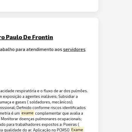
ro Paulo De Frontin
rabalho para atendimento aos
servidores
cidade respiratória e o fluxo de ar dos pulmões.
 exposição a agentes inaláveis; Subsidiar a
 Fumaça e gases ( soldadores, mecânicos);
issional; Definido conforme riscos identificados
ometria é um
exame
complementar que avalia a
s; Monitorar doenças pulmonares ocupacionais;
ado para trabalhadores expostos a: Poeiras (
ixa qualidade do ar. Aplicação no PCMSO
Exame