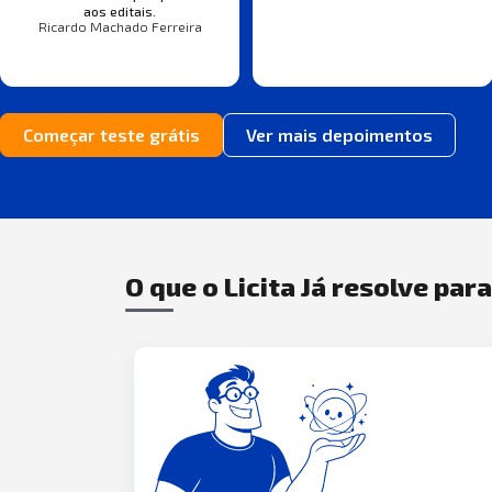
aos editais.
Ricardo Machado Ferreira
Começar teste grátis
Ver mais depoimentos
O que o Licita Já resolve par