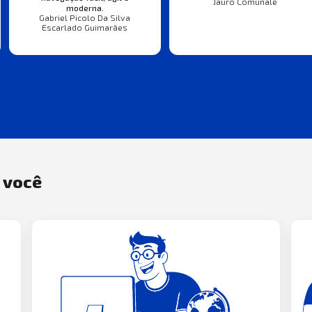
Jauro Comunale
moderna.
Gabriel Picolo Da Silva
Escarlado Guimarães
a você