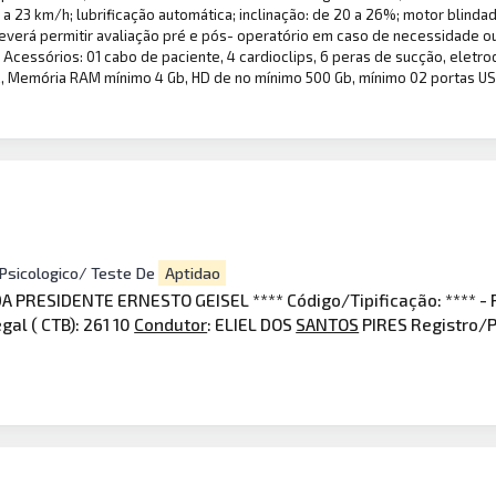
 a 23 km/h; lubrificação automática; inclinação: de 20 a 26%; motor blinda
everá permitir avaliação pré e pós- operatório em caso de necessidade ou n
 Acessórios: 01 cabo de paciente, 4 cardioclips, 6 peras de sucção, eletr
, Memória RAM mínimo 4 Gb, HD de no mínimo 500 Gb, mínimo 02 portas US
Psicologico/ Teste De
Aptidao
 PRESIDENTE ERNESTO GEISEL **** Código/Tipificação: **** - Rec
egal ( CTB): 261 10
Condutor
: ELIEL DOS
SANTOS
PIRES Registro/P