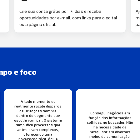
Crie sua conta grátis por 14 dias e receba
Aj
oportunidades por e-mail, com links para o edital
ma
ou a página oficial.
pa
mpo e foco
A todo momento eu
realmente recebi disparos
de licitações sempre
Consegui negócios em
dentro do segmento que
função das informações
escolhi verificar. O sistema
colhidas no buscador. Não
simplifica processos que
há necessidade de
antes eram complexos,
pesquisar em diversos
oferecendo uma
meios de comunicação.
navegação fácil, ágil e