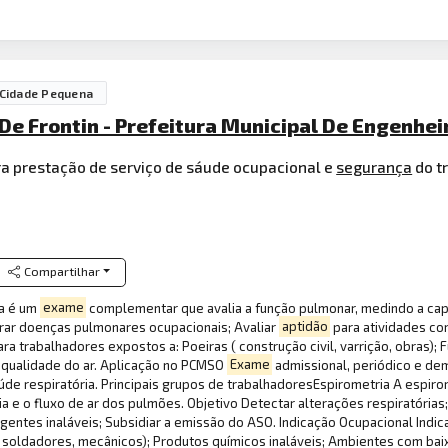
Cidade Pequena
De Frontin - Prefeitura Municipal De Engenhei
a prestação de serviço de sáude ocupacional e
segurança
do t
Compartilhar
ia é um
exame
complementar que avalia a função pulmonar, medindo a capa
orar doenças pulmonares ocupacionais; Avaliar
aptidão
para atividades com
a trabalhadores expostos a: Poeiras ( construção civil, varrição, obras);
 qualidade do ar. Aplicação no PCMSO
Exame
admissional, periódico e dem
úde respiratória. Principais grupos de trabalhadoresEspirometria A espir
a e o fluxo de ar dos pulmões. Objetivo Detectar alterações respiratória
entes inaláveis; Subsidiar a emissão do ASO. Indicação Ocupacional Indic
s ( soldadores, mecânicos); Produtos químicos inaláveis; Ambientes com ba