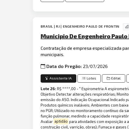
BRASIL | RJ | ENGENHEIRO PAULO DE FRONTIN
Municipio De Engenheiro Paulo 
Contratação de empresa especializada par
municipais.
Data do Pregão:
23/07/2026
Assistente IA
Lotes
Edital
Lote 26:
R$ ****,00 - " Espirometria A espirometr
Objetivo Detectar alterações respiratórias; Monit
emissão do ASO. Indicação Ocupacional Indicado par
Produtos químicos inaláveis; Ambientes com baixa
no PGR; Utilizado no monitoramento contínuo da sa
função pulmonar, medindo a capacidade respiratóri
Avaliar
aptidão
para atividades com exposição a ag
construção civil, varrição, obras); Fumaça e gase