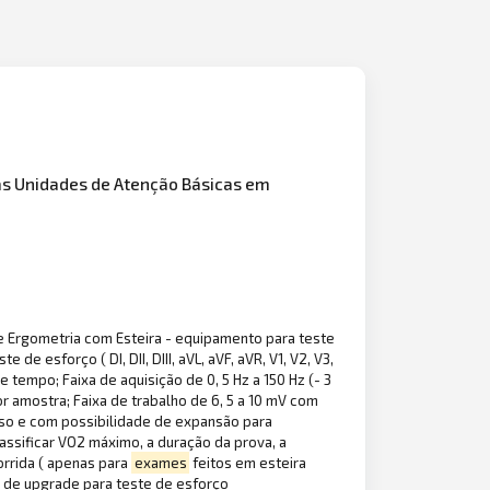
as Unidades de Atenção Básicas em
Ergometria com Esteira - equipamento para teste
e esforço ( DI, DII, DIII, aVL, aVF, aVR, V1, V2, V3,
 tempo; Faixa de aquisição de 0, 5 Hz a 150 Hz (- 3
 amostra; Faixa de trabalho de 6, 5 a 10 mV com
uso e com possibilidade de expansão para
assificar VO2 máximo, a duração da prova, a
corrida ( apenas para
exames
feitos em esteira
e de upgrade para teste de esforço