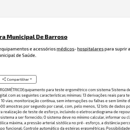
ura Municipal De Barroso
e equipamentos e acessórios
médicos
-
hospitalares
para suprir 
unicipal de Saúde.
Compartilhar
RGOMÉTRICOEquipamento para teste ergométrico com sistema Sistema de 
l com as seguintes características mínimas: 13 derivações reais para teste d
0 vias; monitorização contínua, sem interrupções ou falhas e sem limite de
00 amostras por segundo por canal, com, pelo menos, 12 bits de dados por
ra realização de teste de esforço, incluindo o eletrocardiograma de repo
istema a ser fornecido; O sistema deve no mínimo calcular, informar ou cl
ólica máxima, a pressão arterial sistólica no pré- esforço, a distância per
upo funcional; Controle automático da esteiras ergométricas; Possibilidad