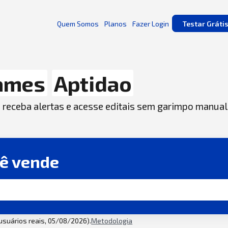
Quem Somos
Planos
Fazer Login
Testar Gráti
ames
Aptidao
, receba alertas e acesse editais sem garimpo manual
cê vende
 usuários reais, 05/08/2026).
Metodologia