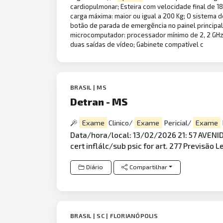
cardiopulmonar; Esteira com velocidade final de 18
carga máxima: maior ou igual a 200 Kg; O sistema d
botão de parada de emergência no painel principal
microcomputador: processador mínimo de 2, 2 GHz
duas saídas de vídeo; Gabinete compatível c
BRASIL | MS
Detran - MS
Exame
Clinico/
Exame
Pericial/
Exame
Data/hora/local: 13/02/2026 21: 57 AVENIDA
cert inflálc/sub psic for art. 277 Previsão L
Diário
Compartilhar
BRASIL | SC | FLORIANÓPOLIS