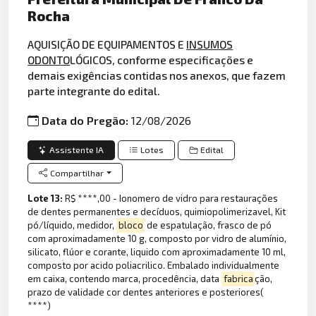
Rocha
AQUISIÇÃO DE EQUIPAMENTOS E
INSUMOS
ODONTO
LÓGICOS, conforme especificações e
demais exigências contidas nos anexos, que fazem
parte integrante do edital.
Data do Pregão:
12/08/2026
Assistente IA
Lotes
Edital
Compartilhar
Lote 13:
R$ ****,00 - Ionomero de vidro para restaurações
de dentes permanentes e decíduos, quimiopolimerizavel, Kit
pó/líquido, medidor,
bloco
de espatulação, frasco de pó
com aproximadamente 10 g, composto por vidro de alumínio,
silicato, flúor e corante, liquido com aproximadamente 10 ml,
composto por acido poliacrilico. Embalado individualmente
em caixa, contendo marca, procedência, data
fabrica
ção,
prazo de validade cor dentes anteriores e posteriores(
****)