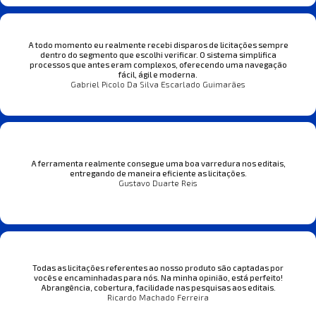
A todo momento eu realmente recebi disparos de licitações sempre
dentro do segmento que escolhi verificar. O sistema simplifica
processos que antes eram complexos, oferecendo uma navegação
fácil, ágil e moderna.
Gabriel Picolo Da Silva Escarlado Guimarães
A ferramenta realmente consegue uma boa varredura nos editais,
entregando de maneira eficiente as licitações.
Gustavo Duarte Reis
Todas as licitações referentes ao nosso produto são captadas por
vocês e encaminhadas para nós. Na minha opinião, está perfeito!
Abrangência, cobertura, facilidade nas pesquisas aos editais.
Ricardo Machado Ferreira