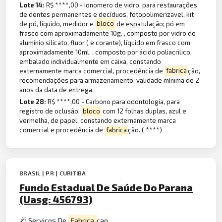
Lote 14:
R$ ****,00 - Ionomero de vidro, para restaurações
de dentes permanentes e decíduos, fotopolimerizavel, kit
de pó, líquido, medidor e
bloco
de espatulação; pó em
frasco com aproximadamente 10g. , composto por vidro de
alumínio silicato, fluor ( e corante), líquido em frasco com
aproximadamente 10ml. , composto por ácido poliacrilico,
embalado individualmente em caixa, constando
externamente marca comercial, procedência de
fabrica
ção,
recomendações para armazenamento, validade mínima de 2
anos da data de entrega.
Lote 28:
R$ ****,00 - Carbono para odontologia, para
registro de oclusão,
bloco
com 12 folhas duplas, azul e
vermelha, de papel, constando externamente marca
comercial e procedência de
fabrica
ção. ( ****)
BRASIL | PR | CURITIBA
Fundo Estadual De Saúde Do Parana
(Uasg: 456793)
Servicos De
Fabrica
cao