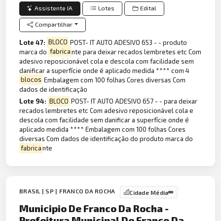
Assistente IA
Lotes
Edital
Compartilhar
Lote 47:
BLOCO
POST- IT AUTO ADESIVO 653 - - produto
marca do
fabrica
nte para deixar recados lembretes etc Com
adesivo reposicionável cola e descola com facilidade sem
danificar a superfície onde é aplicado medida **** com 4
blocos
Embalagem com 100 folhas Cores diversas Com
dados de identificação
Lote 94:
BLOCO
POST- IT AUTO ADESIVO 657 - - para deixar
recados lembretes etc Com adesivo reposicionável cola e
descola com facilidade sem danificar a superfície onde é
aplicado medida **** Embalagem com 100 folhas Cores
diversas Com dados de identificação do produto marca do
fabrica
nte
BRASIL | SP | FRANCO DA ROCHA
Cidade Média
Municipio De Franco Da Rocha -
Prefeitura Municipal De Franco Da