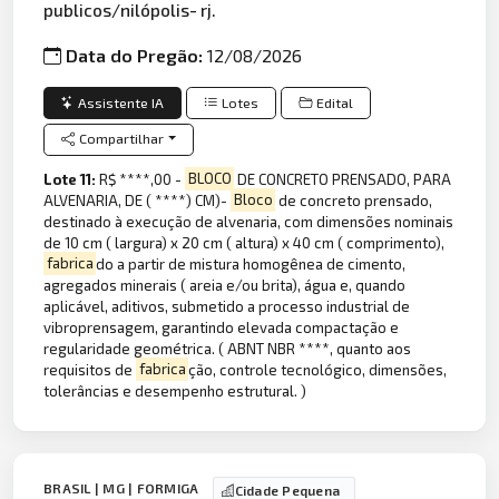
publicos/nilópolis- rj.
Data do Pregão:
12/08/2026
Assistente IA
Lotes
Edital
Compartilhar
Lote 11:
R$ ****,00 -
BLOCO
DE CONCRETO PRENSADO, PARA
ALVENARIA, DE ( ****) CM)-
Bloco
de concreto prensado,
destinado à execução de alvenaria, com dimensões nominais
de 10 cm ( largura) x 20 cm ( altura) x 40 cm ( comprimento),
fabrica
do a partir de mistura homogênea de cimento,
agregados minerais ( areia e/ou brita), água e, quando
aplicável, aditivos, submetido a processo industrial de
vibroprensagem, garantindo elevada compactação e
regularidade geométrica. ( ABNT NBR ****, quanto aos
requisitos de
fabrica
ção, controle tecnológico, dimensões,
tolerâncias e desempenho estrutural. )
BRASIL | MG | FORMIGA
Cidade Pequena