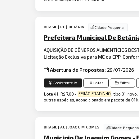
BRASIL | PE | BETÂNIA
Cidade Pequena
Prefeitura Municipal De Betâni
AQUISIÇÃO DE GÊNEROS ALIMENTÍCIOS DE
Licitação Exclusiva para ME ou EPP, Conf
Abertura de Propostas:
29/07/2026
Assistente IA
Lotes
Edital
Lote 41:
R$ 7,00 -
FEIJÃO FRADINHO
: tipo 01, novo
outras espécies, acondicionado em pacote de 01 kg
BRASIL | AL | JOAQUIM GOMES
Cidade Pequena
Municipio De Joaquim Gomes - 