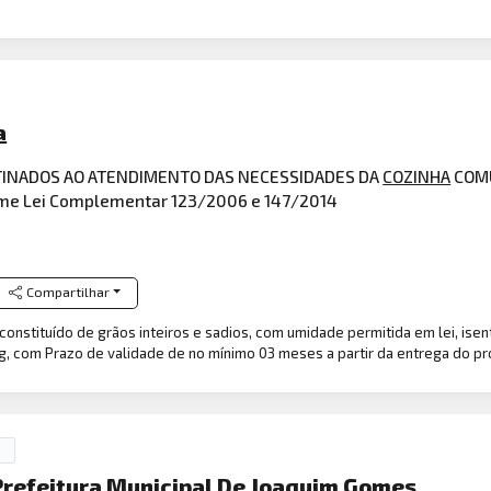
a
STINADOS AO ATENDIMENTO DAS NECESSIDADES DA
COZINHA
COMU
orme Lei Complementar 123/2006 e 147/2014
Compartilhar
, constituído de grãos inteiros e sadios, com umidade permitida em lei, ise
, com Prazo de validade de no mínimo 03 meses a partir da entrega do pr
Prefeitura Municipal De Joaquim Gomes