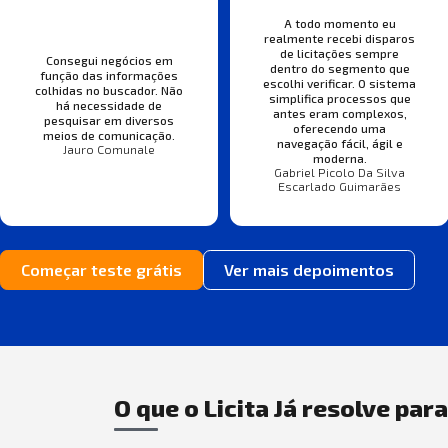
A todo momento eu
realmente recebi disparos
de licitações sempre
Consegui negócios em
dentro do segmento que
função das informações
escolhi verificar. O sistema
colhidas no buscador. Não
simplifica processos que
há necessidade de
antes eram complexos,
pesquisar em diversos
oferecendo uma
meios de comunicação.
navegação fácil, ágil e
Jauro Comunale
moderna.
Gabriel Picolo Da Silva
Escarlado Guimarães
Começar teste grátis
Ver mais depoimentos
O que o Licita Já resolve par