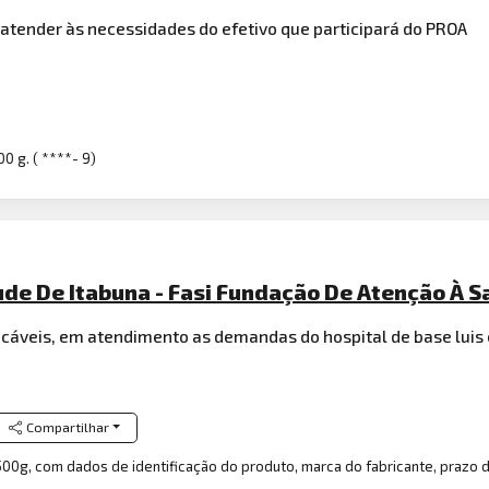
 atender às necessidades do efetivo que participará do PROA
0 g. ( ****- 9)
ude De Itabuna - Fasi Fundação De Atenção À 
ocáveis, em atendimento as demandas do hospital de base luis
Compartilhar
 500g, com dados de identificação do produto, marca do fabricante, prazo