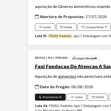
aquisição de Gêneros alimentícios visando
Abertura de Propostas:
27/07/2026
Lotes
Edital
Compartilhar
Lote 15:
FEIJAO fradinho
, tipo 1. Embalagem com 50
BRASIL | BA | ITABUNA
Cidade Média
Fasi Fundacao De Atencao A Sa
Aquisição de
alimentos
não perecíveis est
Data do Pregão:
06/08/2026
Assistente IA
Lotes
Edital
Lote 24:
FEIJAO, fradinho, tipo 1. Embalagem: com
e/ou Resoluções da Anvisa/MS.