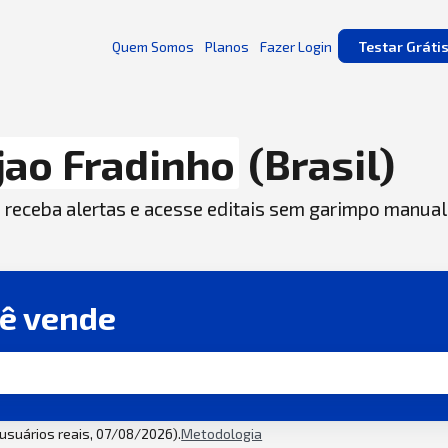
Quem Somos
Planos
Fazer Login
Testar Gráti
jao Fradinho
(Brasil)
, receba alertas e acesse editais sem garimpo manual
cê vende
2 usuários reais, 07/08/2026).
Metodologia