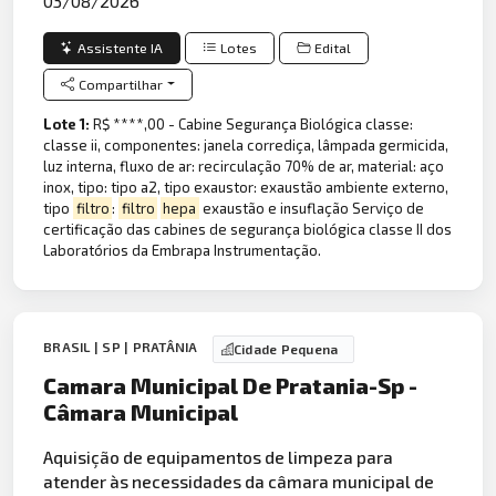
03/08/2026
Assistente IA
Lotes
Edital
Compartilhar
Lote 1:
R$ ****,00 - Cabine Segurança Biológica classe:
classe ii, componentes: janela corrediça, lâmpada germicida,
luz interna, fluxo de ar: recirculação 70% de ar, material: aço
inox, tipo: tipo a2, tipo exaustor: exaustão ambiente externo,
tipo
filtro
:
filtro
hepa
exaustão e insuflação Serviço de
certificação das cabines de segurança biológica classe II dos
Laboratórios da Embrapa Instrumentação.
BRASIL | SP | PRATÂNIA
Cidade Pequena
Camara Municipal De Pratania-Sp -
Câmara Municipal
Aquisição de equipamentos de limpeza para
atender às necessidades da câmara municipal de