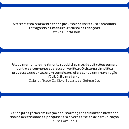
A ferramenta realmente consegue uma boa varredura nos editais,
entregando de maneira eficiente as licitações.
Gustavo Duarte Reis
A todo momento eu realmente recebi disparos de licitações sempre
dentro do segmento que escolhi verificar. O sistema simplifica
processos que antes eram complexos, oferecendo uma navegação
fácil, ágil e moderna.
Gabriel Picolo Da Silva Escarlado Guimarães
Consegui negócios em função das informações colhidas no buscador.
Não há necessidade de pesquisar em diversos meios de comunicação.
Jauro Comunale