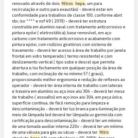
renovado através de dois
filtros
hepa
, um para
recirculação e outro para exaustão) - deverá estar em
conformidade para trabalhos de classe 100, conforme abnt
nbr, iso **** e nsf 49 ( 2019) - deverá ter estrutura
construída em alumínio naval com tratamento anticorrosivo e
pintura epóxi ( eletrostática); base removível, em aço
carbono com tratamento anticorrosivo e acabamento com
pintura epóxi, com rodízios giratórios com sistema de
travamento - deverá ter acesso à área de trabalho por janela
frontal em vidro temperado ( termo resistente) e com
deslizamento vertical ( tipo sobe e desce) que permita
abertura e/ou fechamento em qualquer posição da área de
trabalho, com inclinação de no mínimo 5? ( graus),
proporcionando melhor ergonomia e redução de reflexos ao
operador - deverá ter área interna de trabalho com laterais
e traseira em alumínio ou aço inox aisi 304 - deverá ter mesa
de trabalho ( assoalho) em aço inox aisi 304, em peça única,
superfície contínua, de fácil remoção para limpeza e
descontaminação - deverá ter luz branca para iluminação por
meio de lâmpada led deverá ter lâmpada uv germicida com
certificação para descontaminação - deverá ter um mínimo
de uma tomada auxiliar interna 220v - deverá ter um mínimo
de uma válvula para gás ou vácuo - deverá ter
filtro
absoluto
hepa
h14 com eficiência = 99, 995% dop para