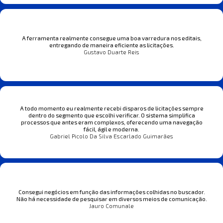
A ferramenta realmente consegue uma boa varredura nos editais,
entregando de maneira eficiente as licitações.
Gustavo Duarte Reis
A todo momento eu realmente recebi disparos de licitações sempre
dentro do segmento que escolhi verificar. O sistema simplifica
processos que antes eram complexos, oferecendo uma navegação
fácil, ágil e moderna.
Gabriel Picolo Da Silva Escarlado Guimarães
Consegui negócios em função das informações colhidas no buscador.
Não há necessidade de pesquisar em diversos meios de comunicação.
Jauro Comunale