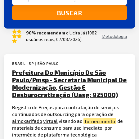
BUSCAR
90% recomendam
o Licita Já (1082
Metodologia
usuários reais, 07/08/2026).
BRASIL | SP | SÃO PAULO
Prefeitura Do Município De São
Paulo/Pmsp - Secretaria Municipal De
Modernização, Gestão E
Desburocratização (Uasg: 925000)
Registro de Preços para contratação de serviços
continuados de outsourcing para operação de
almoxarifado
virtual
visando ao
fornecimento
de
materiais de consumo para uso imediato, por
intermédio de plataforma tecnológica