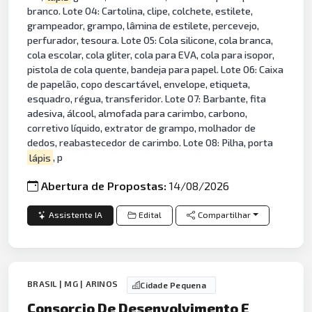
branco. Lote 04: Cartolina, clipe, colchete, estilete,
grampeador, grampo, lâmina de estilete, percevejo,
perfurador, tesoura. Lote 05: Cola silicone, cola branca,
cola escolar, cola gliter, cola para EVA, cola para isopor,
pistola de cola quente, bandeja para papel. Lote 06: Caixa
de papelão, copo descartável, envelope, etiqueta,
esquadro, régua, transferidor. Lote 07: Barbante, fita
adesiva, álcool, almofada para carimbo, carbono,
corretivo líquido, extrator de grampo, molhador de
dedos, reabastecedor de carimbo. Lote 08: Pilha, porta
lápis
, p
Abertura de Propostas:
14/08/2026
Assistente IA
Edital
Compartilhar
BRASIL | MG | ARINOS
Cidade Pequena
Consorcio De Desenvolvimento E