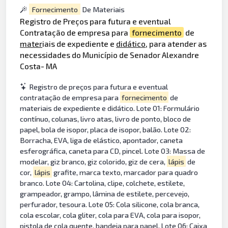
Fornecimento
De Materiais
Registro de Preços para futura e eventual
Contratação de empresa para
fornecimento
de
mater
iais de expediente e
didático
, para atender as
necessidades do Município de Senador Alexandre
Costa- MA
Registro de preços para futura e eventual
contratação de empresa para
fornecimento
de
materiais de expediente e didático. Lote 01: Formulário
contínuo, colunas, livro atas, livro de ponto, bloco de
papel, bola de isopor, placa de isopor, balão. Lote 02:
Borracha, EVA, liga de elástico, apontador, caneta
esferográfica, caneta para CD, pincel. Lote 03: Massa de
modelar, giz branco, giz colorido, giz de cera,
lápis
de
cor,
lápis
grafite, marca texto, marcador para quadro
branco. Lote 04: Cartolina, clipe, colchete, estilete,
grampeador, grampo, lâmina de estilete, percevejo,
perfurador, tesoura. Lote 05: Cola silicone, cola branca,
cola escolar, cola gliter, cola para EVA, cola para isopor,
pistola de cola quente, bandeja para papel. Lote 06: Caixa