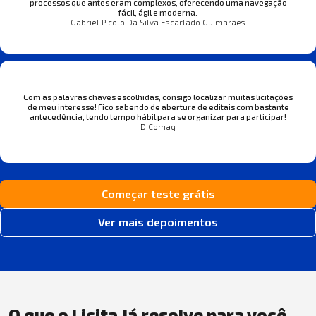
processos que antes eram complexos, oferecendo uma navegação
fácil, ágil e moderna.
Gabriel Picolo Da Silva Escarlado Guimarães
Com as palavras chaves escolhidas, consigo localizar muitas licitações
de meu interesse! Fico sabendo de abertura de editais com bastante
antecedência, tendo tempo hábil para se organizar para participar!
D Comaq
Começar teste grátis
Ver mais depoimentos
O que o Licita Já resolve para você