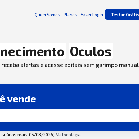
Quem Somos
Planos
Fazer Login
Testar Gráti
rnecimento
Oculos
, receba alertas e acesse editais sem garimpo manual
cê vende
 usuários reais, 05/08/2026).
Metodologia