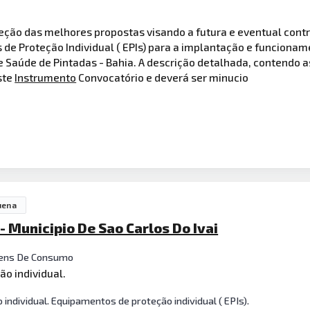
seleção das melhores propostas visando a futura e eventual con
de Proteção Individual ( EPIs) para a implantação e funciona
 Saúde de Pintadas - Bahia. A descrição detalhada, contendo a
ste
Instrumento
Convocatório e deverá ser minucio
uena
- Municipio De Sao Carlos Do Ivai
ens De Consumo
o individual.
ndividual. Equipamentos de proteção individual ( EPIs).