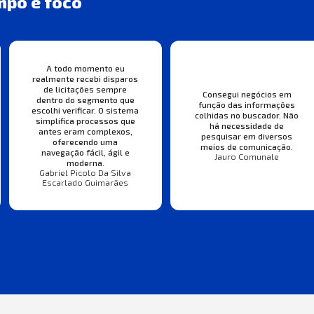
mpo e foco
A todo momento eu
realmente recebi disparos
de licitações sempre
Consegui negócios em
dentro do segmento que
função das informações
escolhi verificar. O sistema
colhidas no buscador. Não
simplifica processos que
há necessidade de
antes eram complexos,
pesquisar em diversos
oferecendo uma
meios de comunicação.
navegação fácil, ágil e
Jauro Comunale
moderna.
Gabriel Picolo Da Silva
Escarlado Guimarães