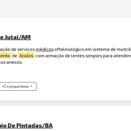
De Jutaí/AM
tação de serviços
médicos
oftalmológico em sistema de mutir
mento
de
óculos
com armação de lentes simples para atendime
eus anexos.
Compartilhar
pio De Pintadas/BA