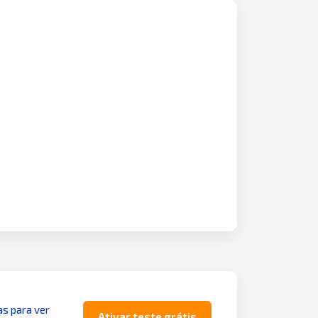
as para ver
Ativar teste grátis