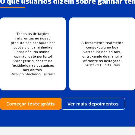
O que usuários dizem sobre ganhar te
Todas as licitações
referentes ao nosso
produto são captadas por
A ferramenta realmente
vocês e encaminhadas
consegue uma boa
para nós. Na minha
varredura nos editais,
opinião, está perfeito!
entregando de maneira
Abrangência, cobertura,
eficiente as licitações.
Gustavo Duarte Reis
facilidade nas pesquisas
aos editais.
Ricardo Machado Ferreira
Começar teste grátis
Ver mais depoimentos