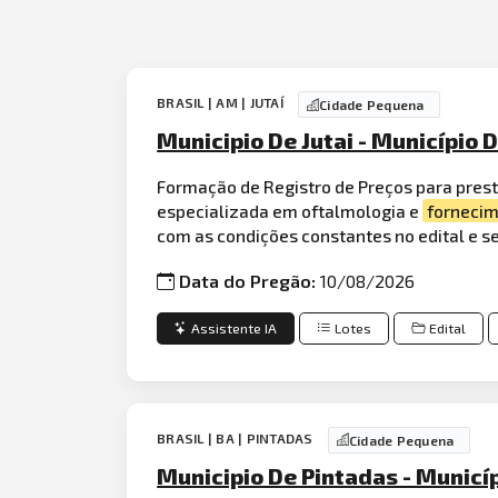
BRASIL | AM | JUTAÍ
Cidade Pequena
Municipio De Jutai - Município 
Formação de Registro de Preços para pres
especializada em oftalmologia e
forneci
com as condições constantes no edital e s
Data do Pregão:
10/08/2026
Assistente IA
Lotes
Edital
BRASIL | BA | PINTADAS
Cidade Pequena
Municipio De Pintadas - Municí