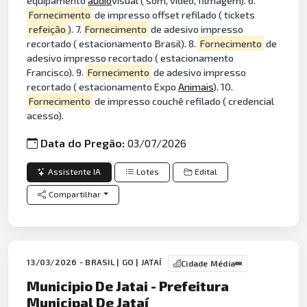
equipamento
audio
visual ( som, vídeo, filmagem). 6.
Fornecimento
de impresso offset refilado ( tickets
refeição
). 7.
Fornecimento
de adesivo impresso
recortado ( estacionamento Brasil). 8.
Fornecimento
de
adesivo impresso recortado ( estacionamento
Francisco). 9.
Fornecimento
de adesivo impresso
recortado ( estacionamento Expo
Animais
). 10.
Fornecimento
de impresso couchê refilado ( credencial
acesso).
Data do Pregão:
03/07/2026
Assistente IA
Lotes
Edital
Compartilhar
13/03/2026 - BRASIL | GO | JATAÍ
Cidade Média
Municipio De Jatai - Prefeitura
Municipal De Jataí