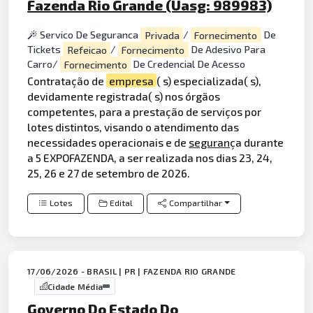
Fazenda Rio Grande (Uasg: 989983)
Servico De Seguranca
Privada
/
Fornecimento
De
Tickets
Refeicao
/
Fornecimento
De Adesivo Para
Carro/
Fornecimento
De Credencial De Acesso
Contratação de
empresa
( s) especializada( s),
devidamente registrada( s) nos órgãos
competentes, para a prestação de serviços por
lotes distintos, visando o atendimento das
necessidades operacionais e de
seguran
ça durante
a 5 EXPOFAZENDA, a ser realizada nos dias 23, 24,
25, 26 e 27 de setembro de 2026.
Lotes
Edital
Compartilhar
17/06/2026 - BRASIL | PR | FAZENDA RIO GRANDE
Cidade Média
Governo Do Estado Do