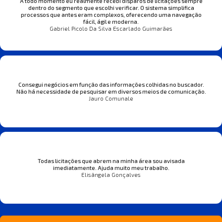
A todo momento eu realmente recebi disparos de licitações sempre
dentro do segmento que escolhi verificar. O sistema simplifica
processos que antes eram complexos, oferecendo uma navegação
fácil, ágil e moderna.
Gabriel Picolo Da Silva Escarlado Guimarães
Consegui negócios em função das informações colhidas no buscador.
Não há necessidade de pesquisar em diversos meios de comunicação.
Jauro Comunale
Todas licitações que abrem na minha área sou avisada
imediatamente. Ajuda muito meu trabalho.
Elisângela Gonçalves