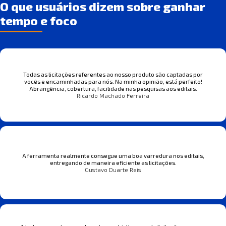
O que usuários dizem sobre ganhar
tempo e foco
Todas as licitações referentes ao nosso produto são captadas por
vocês e encaminhadas para nós. Na minha opinião, está perfeito!
Abrangência, cobertura, facilidade nas pesquisas aos editais.
Ricardo Machado Ferreira
A ferramenta realmente consegue uma boa varredura nos editais,
entregando de maneira eficiente as licitações.
Gustavo Duarte Reis